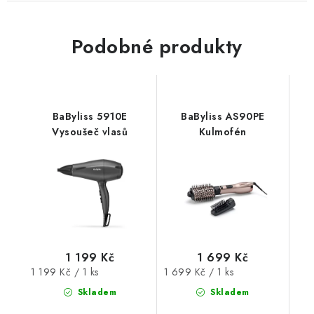
Podobné produkty
BaByliss 5910E
BaByliss AS90PE
Vysoušeč vlasů
Kulmofén
1 199 Kč
1 699 Kč
Měrná
Měrná
1 199 Kč / 1 ks
1 699 Kč / 1 ks
cena:
cena:
Skladem
Skladem