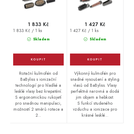
1 833 Kč
1 427 Kč
Měrná
Měrná
1 833 Kč / 1 ks
1 427 Kč / 1 ks
cena:
cena:
Skladem
Skladem
Rotační kulmofén od
Výkonný kulmofén pro
BaByliss s ionizační
snadné vysoušení a styling
technologií pro hladké a
vlasů od BaByliss. Vlasy
lesklé vlasy bez krepatění.
perfektně narovná a dodá
S ergonomickou rukojetí
jim objem a hebkost.
pro snadnou manipulaci,
S funkcí studeného
možností 2 směrů rotace a
vzduchu a ionizace pro
2...
krásné lesklé...