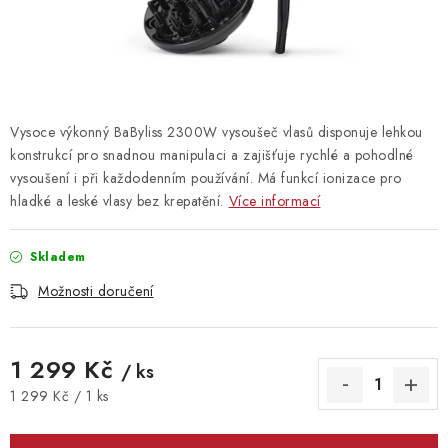
Vrácení zboží
Vysoce výkonný BaByliss 2300W vysoušeč vlasů disponuje lehkou
konstrukcí pro snadnou manipulaci a zajišťuje rychlé a pohodlné
vysoušení i při každodenním používání. Má funkcí ionizace pro
hladké a leské vlasy bez krepatění.
Více informací
Skladem
Možnosti doručení
1 299 Kč
/ ks
Měrná cena:
1 299 Kč / 1 ks