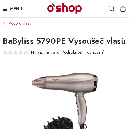
Přejít
Hleda
na
obsah
Péče o vlasy
OSOBNÍ PÉČE
BaByliss 5790PE Vysoušeč vlasů
POTRAVINY
Podrobnosti hodnocení
Neohodnoceno
HRAČKY 🧸
DROGERIE
ZACHRAŇTE PRODUKTY
ZNAČKY
Doprava a platba
Obchodní podmínky
Podmínky ochrany osobních údajů
Servis a reklamace