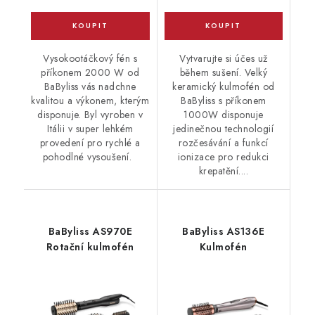
Vysokootáčkový fén s
Vytvarujte si účes už
příkonem 2000 W od
během sušení. Velký
BaByliss vás nadchne
keramický kulmofén od
kvalitou a výkonem, kterým
BaByliss s příkonem
disponuje. Byl vyroben v
1000W disponuje
Itálii v super lehkém
jedinečnou technologií
provedení pro rychlé a
rozčesávání a funkcí
pohodlné vysoušení.
ionizace pro redukci
krepatění....
BaByliss AS970E
BaByliss AS136E
Rotační kulmofén
Kulmofén