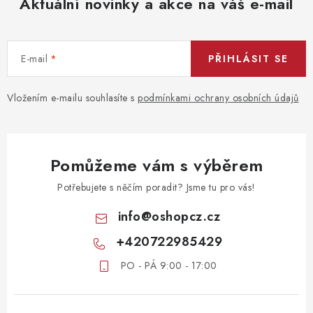
Aktuální novinky a akce na váš e-mail
Vrácení zboží
E-mail
PŘIHLÁSIT SE
Vložením e-mailu souhlasíte s
podmínkami ochrany osobních údajů
Pomůžeme vám s výběrem
Potřebujete s něčím poradit? Jsme tu pro vás!
info
@
oshopcz.cz
+420722985429
PO - PÁ 9:00 - 17:00