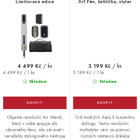
Limitovaná edice
3v1 Fén, žehlička, styler
/ ks
/ ks
4 499 Kč
3 199 Kč
Měrná
Měrná
4 499 Kč / 1 ks
3 199 Kč / 1 ks
cena:
cena:
Skladem
Skladem
Objevte revoluční Air Wand,
Od mokrých vlasů k luxusnímu
který v sobě spojuje sílu
stylingu. Tento revoluční
výkonného fénu, ale zároveň i
multistyler vám za pomoci
variabilitu stylingového nástroje
různých nástavců dokáže