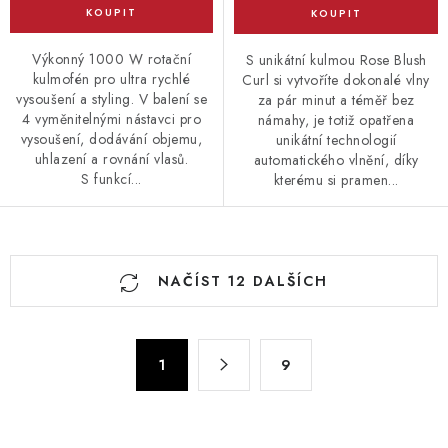
Výkonný 1000 W rotační
S unikátní kulmou Rose Blush
kulmofén pro ultra rychlé
Curl si vytvoříte dokonalé vlny
vysoušení a styling. V balení se
za pár minut a téměř bez
4 vyměnitelnými nástavci pro
námahy, je totiž opatřena
vysoušení, dodávání objemu,
unikátní technologií
uhlazení a rovnání vlasů.
automatického vlnění, díky
S funkcí...
kterému si pramen...
O
NAČÍST 12 DALŠÍCH
v
l
á
S
d
1
9
t
a
r
c
á
n