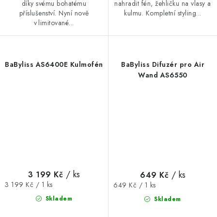
díky svému bohatému
nahradit fén, žehličku na vlasy a
příslušenství. Nyní nově
kulmu. Kompletní styling...
v limitované...
BaByliss AS6400E Kulmofén
BaByliss Difuzér pro Air
Wand AS6550
/ ks
/ ks
3 199 Kč
649 Kč
Měrná
Měrná
3 199 Kč / 1 ks
649 Kč / 1 ks
cena:
cena:
Skladem
Skladem