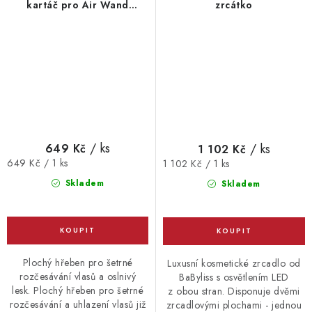
kartáč pro Air Wand
zrcátko
AS6550
/ ks
/ ks
649 Kč
1 102 Kč
Měrná
Měrná
649 Kč / 1 ks
1 102 Kč / 1 ks
cena:
cena:
Skladem
Skladem
Plochý hřeben pro šetrné
Luxusní kosmetické zrcadlo od
rozčesávání vlasů a oslnivý
BaByliss s osvětlením LED
lesk. Plochý hřeben pro šetrné
z obou stran. Disponuje dvěmi
rozčesávání a uhlazení vlasů již
zrcadlovými plochami - jednou