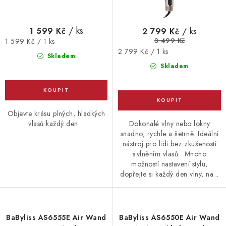
ů
t
ů
/ ks
/ ks
1 599 Kč
2 799 Kč
3 499 Kč
Měrná
1 599 Kč / 1 ks
Měrná
2 799 Kč / 1 ks
cena:
Skladem
cena:
Skladem
Objevte krásu plných, hladkých
Dokonalé vlny nebo lokny
vlasů každý den.
snadno, rychle a šetrně. Ideální
nástroj pro lidi bez zkušeností
s vlněním vlasů. Mnoho
možností nastavení stylu,
dopřejte si každý den vlny, na...
BaByliss AS6555E Air Wand
BaByliss AS6550E Air Wand