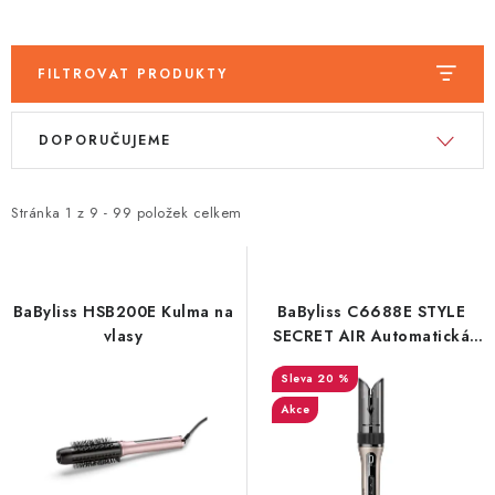
FILTROVAT PRODUKTY
V
Ř
DOPORUČUJEME
ý
a
p
z
i
e
Stránka
1
z
9
-
99
položek celkem
s
n
p
í
r
p
BaByliss HSB200E Kulma na
BaByliss C6688E STYLE
o
r
vlasy
SECRET AIR Automatická
kulma na vlasy
d
o
20 %
u
d
Akce
k
u
t
k