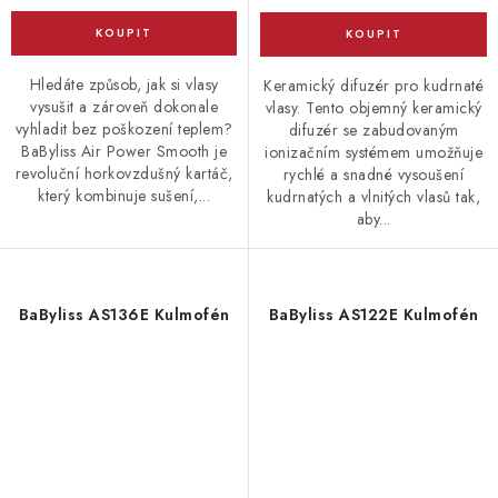
Hledáte způsob, jak si vlasy
Keramický difuzér pro kudrnaté
vysušit a zároveň dokonale
vlasy. Tento objemný keramický
vyhladit bez poškození teplem?
difuzér se zabudovaným
BaByliss Air Power Smooth je
ionizačním systémem umožňuje
revoluční horkovzdušný kartáč,
rychlé a snadné vysoušení
který kombinuje sušení,...
kudrnatých a vlnitých vlasů tak,
aby...
BaByliss AS136E Kulmofén
BaByliss AS122E Kulmofén