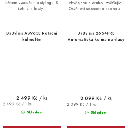
během vysoušení a stylingu. S
obyčejnou a druhou zvětšující.
šetrnými hroty...
Osvětlení se snadno zapíná a...
BaByliss AS965E Rotační
BaByliss 2664PRE
kulmofén
Automatická kulma na vlasy
/ ks
/ ks
2 499 Kč
2 099 Kč
Měrná
Měrná
2 499 Kč / 1 ks
2 099 Kč / 1 ks
cena:
cena:
Skladem
Skladem