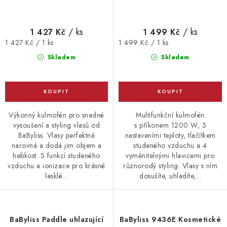
/ ks
/ ks
1 427 Kč
1 499 Kč
Měrná
Měrná
1 427 Kč / 1 ks
1 499 Kč / 1 ks
cena:
cena:
Skladem
Skladem
Výkonný kulmofén pro snadné
Multifunkční kulmofén
vysoušení a styling vlasů od
s příkonem 1200 W, 3
BaByliss. Vlasy perfektně
nastaveními teploty, tlačítkem
narovná a dodá jim objem a
studeného vzduchu a 4
hebkost. S funkcí studeného
vyměnitelnými hlavicemi pro
vzduchu a ionizace pro krásné
různorodý styling. Vlasy s ním
lesklé...
dosušíte, uhladíte,...
BaByliss Paddle uhlazující
BaByliss 9436E Kosmetické