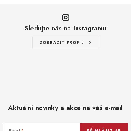
í
k
p
o
r
v
v
á
Sledujte nás na Instagramu
k
n
y
í
ZOBRAZIT PROFIL
v
ý
p
i
s
u
Aktuální novinky a akce na váš e-mail
E-mail
PŘIHLÁSIT SE