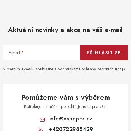
u
Aktuální novinky a akce na váš e-mail
E-mail
PŘIHLÁSIT SE
Vložením e-mailu souhlasíte s
podmínkami ochrany osobních údajů
Pomůžeme vám s výběrem
Potřebujete s něčím poradit? Jsme tu pro vás!
info
@
oshopcz.cz
+420722985429