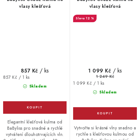
vlasy klešťová
vlasy klešťová
12 %
/ ks
/ ks
857 Kč
1 099 Kč
1 249 Kč
Měrná
857 Kč / 1 ks
Měrná
1 099 Kč / 1 ks
cena:
Skladem
cena:
Skladem
Elegantní klešťová kulma od
Vytvořte si krásné vlny snadno a
BaByliss pro snadné a rychlé
rychle s klešťovou kulmou od
vytváření dlouhotrvajících vln.