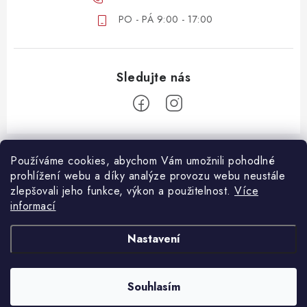
PO - PÁ 9:00 - 17:00
Z
á
Používáme cookies, abychom Vám umožnili pohodlné
ZÁKAZNICKÝ SERVIS
prohlížení webu a díky analýze provozu webu neustále
p
zlepšovali jeho funkce, výkon a použitelnost.
Více
a
DOPRAVA A PLATBA
informací
DŮLEŽITÉ DOKUMENTY
t
VRÁCENÍ ZBOŽÍ
í
OBCHODNÍ PODMÍNKY
Nastavení
REKLAMACE ZBOŽÍ
OCHRANA OSOBNÍCH ÚDAJŮ
B2B SPOLUPRÁCE
Souhlasím
Copyright 2026
Oshopcz.cz
. Všechna práva vyhrazena.
Vytvořil Shoptet Premium
MOJE OBJEDNÁVKA