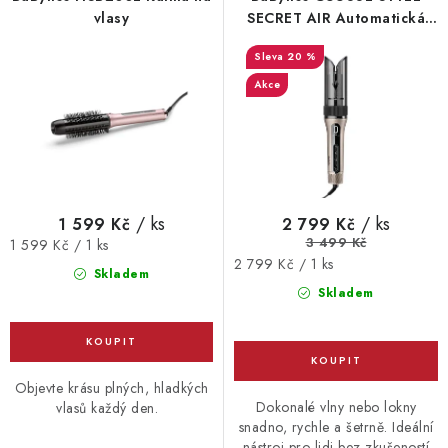
o
r
Vrácení zboží
vlasy
SECRET AIR Automatická
kulma na vlasy
d
o
20 %
u
d
Akce
k
u
t
k
ů
t
ů
/ ks
/ ks
1 599 Kč
2 799 Kč
3 499 Kč
Měrná
1 599 Kč / 1 ks
Měrná
2 799 Kč / 1 ks
cena:
Skladem
cena:
Skladem
Objevte krásu plných, hladkých
Dokonalé vlny nebo lokny
vlasů každý den.
snadno, rychle a šetrně. Ideální
nástroj pro lidi bez zkušeností