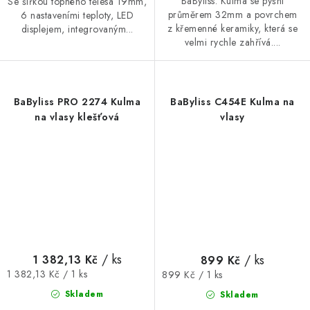
BaByliss. Kulma se pyšní
Se šířkou topného tělesa 19mm,
průměrem 32mm a povrchem
6 nastaveními teploty, LED
z křemenné keramiky, která se
displejem, integrovaným...
velmi rychle zahřívá....
BaByliss PRO 2274 Kulma
BaByliss C454E Kulma na
na vlasy klešťová
vlasy
/ ks
/ ks
1 382,13 Kč
899 Kč
Měrná
Měrná
1 382,13 Kč / 1 ks
899 Kč / 1 ks
cena:
cena:
Skladem
Skladem