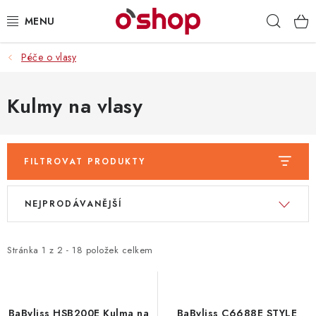
Přejít
Hleda
na
obsah
Péče o vlasy
OSOBNÍ PÉČE
POTRAVINY
Kulmy na vlasy
HRAČKY 🧸
FILTROVAT PRODUKTY
DROGERIE
V
Ř
NEJPRODÁVANĚJŠÍ
ZACHRAŇTE PRODUKTY
ý
a
p
z
ZNAČKY
i
e
Stránka
1
z
2
-
18
položek celkem
s
n
Doprava a platba
Obchodní podmínky
p
í
Podmínky ochrany osobních údajů
Servis a reklamace
r
p
BaByliss HSB200E Kulma na
BaByliss C6688E STYLE