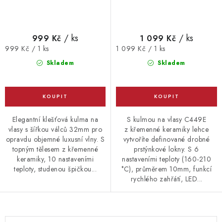
/ ks
/ ks
999 Kč
1 099 Kč
Měrná
Měrná
999 Kč / 1 ks
1 099 Kč / 1 ks
cena:
cena:
Skladem
Skladem
Elegantní klešťová kulma na
S kulmou na vlasy C449E
vlasy s šířkou válců 32mm pro
z křemenné keramiky lehce
opravdu objemné luxusní vlny. S
vytvoříte definované drobné
topným tělesem z křemenné
prstýnkové lokny. S 6
keramiky, 10 nastaveními
nastaveními teploty (160-210
teploty, studenou špičkou...
°C), průměrem 10mm, funkcí
rychlého zahřátí, LED...