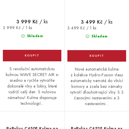
/ ks
/ ks
3 999 Kč
3 499 Kč
Měrná
Měrná
3 999 Kč / 1 ks
3 499 Kč / 1 ks
cena:
cena:
Skladem
Skladem
S revoluční automatickou
Nová automatická kulma
kulmou WAVE SECRET AIR si
z kolekce Hydro-Fusion vlasy
snadno a rychle vytvoříte
automaticky namotá do vlnící
dokonalé vlny a lokny, které
komory a zcela bez námahy
vydrží celý den. S nulovou
vytvoří dlouhotrvající vlny. S 3
námahou! Kulma disponuje
časovými nastaveními a 3
technologií...
nastaveními...
BaByliss C450E Kulma na
BaByliss C452E Kulma na