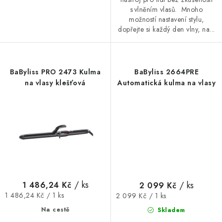
s vlněním vlasů. Mnoho
možností nastavení stylu,
dopřejte si každý den vlny, na...
BaByliss PRO 2473 Kulma
BaByliss 2664PRE
na vlasy klešťová
Automatická kulma na vlasy
/ ks
/ ks
1 486,24 Kč
2 099 Kč
Měrná
Měrná
1 486,24 Kč / 1 ks
2 099 Kč / 1 ks
cena:
cena:
Na cestě
Skladem