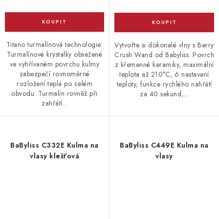
Titano turmalínová technologie:
Vytvořte si dokonalé vlny s Berry
Turmalínové krystalky obsažené
Crush Wand od Babyliss. Povrch
ve vyhřívaném povrchu kulmy
z křemenné keramiky, maximální
zabezpečí rovnoměrné
teplota až 210°C, 6 nastavení
rozložení tepla po celém
teploty, funkce rychlého nahřátí
obvodu. Turmalín rovněž při
za 40 sekund,...
zahřátí...
BaByliss C332E Kulma na
BaByliss C449E Kulma na
vlasy klešťová
vlasy