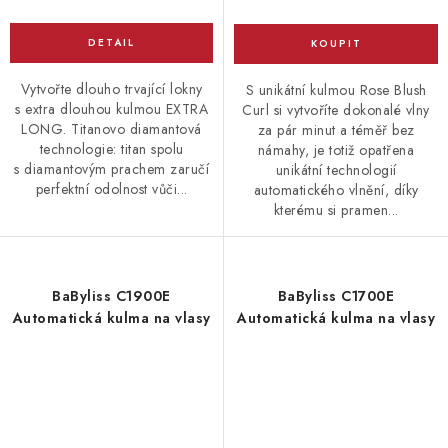
Vytvořte dlouho trvající lokny
S unikátní kulmou Rose Blush
s extra dlouhou kulmou EXTRA
Curl si vytvoříte dokonalé vlny
LONG. Titanovo diamantová
za pár minut a téměř bez
technologie: titan spolu
námahy, je totiž opatřena
s diamantovým prachem zaručí
unikátní technologií
perfektní odolnost vůči...
automatického vlnění, díky
kterému si pramen...
BaByliss C1900E
BaByliss C1700E
Automatická kulma na vlasy
Automatická kulma na vlasy