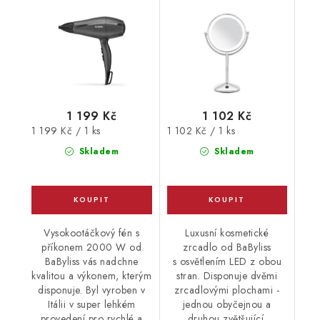
1 199 Kč
1 102 Kč
Měrná
Měrná
1 199 Kč / 1 ks
1 102 Kč / 1 ks
cena:
cena:
Skladem
Skladem
Vysokootáčkový fén s
Luxusní kosmetické
příkonem 2000 W od
zrcadlo od BaByliss
BaByliss vás nadchne
s osvětlením LED z obou
kvalitou a výkonem, kterým
stran. Disponuje dvěmi
disponuje. Byl vyroben v
zrcadlovými plochami -
Itálii v super lehkém
jednou obyčejnou a
provedení pro rychlé a
druhou zvětšující.