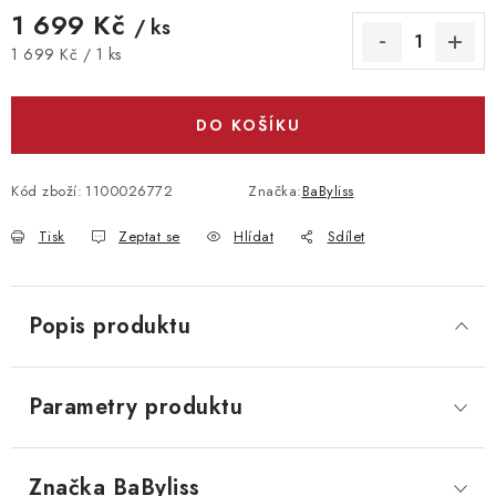
1 699 Kč
/ ks
Měrná cena:
1 699 Kč / 1 ks
DO KOŠÍKU
Kód zboží:
1100026772
Značka:
BaByliss
Tisk
Zeptat se
Hlídat
Sdílet
Popis produktu
Parametry produktu
Značka
 BaByliss