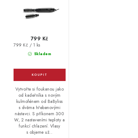
799 Kč
Měrná
799 Kč / 1 ks
cena:
Skladem
Vytvořte si foukanou jako
od kadeřníka s novým
kulmofénem od BaByliss
s dvěma hřebenovými
nástavci. S příkonem 300
W, 2 nastaveními teploty a
funkcí chlazení. Vlasy
s objeme už...