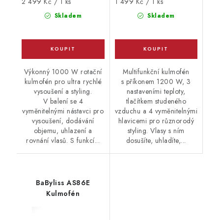
Měrná
Měrná
2 499 Kč / 1 ks
1 499 Kč / 1 ks
cena:
cena:
Skladem
Skladem
Výkonný 1000 W rotační
Multifunkční kulmofén
kulmofén pro ultra rychlé
s příkonem 1200 W, 3
vysoušení a styling.
nastaveními teploty,
V balení se 4
tlačítkem studeného
vyměnitelnými nástavci pro
vzduchu a 4 vyměnitelnými
vysoušení, dodávání
hlavicemi pro různorodý
objemu, uhlazení a
styling. Vlasy s ním
rovnání vlasů. S funkcí...
dosušíte, uhladíte,...
BaByliss AS86E
Kulmofén