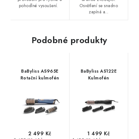
pohodlné vysoušení.
Osvětlení se snadno
zapíná a...
Podobné produkty
BaByliss AS965E
BaByliss AS122E
Rotační kulmofén
Kulmofén
2 499 Kč
1 499 Kč