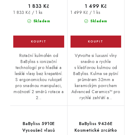
1 833 Kč
1 499 Kč
Měrná
Měrná
1 833 Kč / 1 ks
1 499 Kč / 1 ks
cena:
cena:
Skladem
Skladem
Rotační kulmofén od
Vytvořte si luxusní vlny
BaByliss s ionizační
snadno a rychle
technologií pro hladké a
s klešťovou kulmou od
lesklé vlasy bez krepatění.
BaByliss. Kulma se pyšní
S ergonomickou rukojetí
průměrem 32mm a
pro snadnou manipulaci,
keramickým povrchem
možností 2 směrů rotace a
Advanced Ceramics™ pro
2...
rychlé zahřátí a...
BaByliss 5910E
BaByliss 9436E
Vysoušeč vlasů
Kosmetické zrcátko