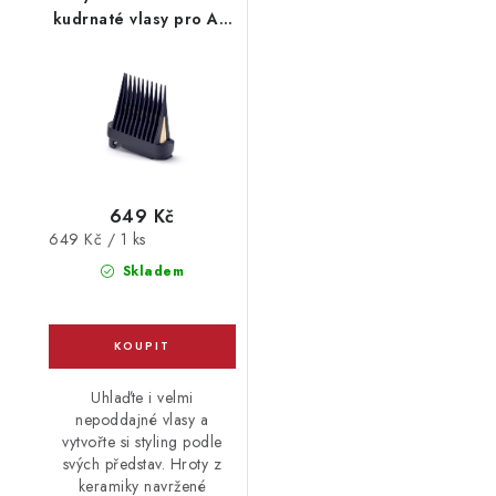
kudrnaté vlasy pro Air
Wand AS6550
649 Kč
Měrná
649 Kč / 1 ks
cena:
Skladem
Uhlaďte i velmi
nepoddajné vlasy a
vytvořte si styling podle
svých představ. Hroty z
keramiky navržené