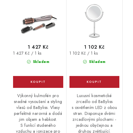
1 427 Kč
1 102 Kč
Měrná
Měrná
1 427 Kč / 1 ks
1 102 Kč / 1 ks
cena:
cena:
Skladem
Skladem
Výkonný kulmofén pro
Luxusní kosmetické
snadné vysoušení a styling
zrcadlo od BaByliss
vlasů od BaByliss. Vlasy
s osvětlením LED z obou
perfektně narovná a dodá
stran. Disponuje dvěmi
jim objem a hebkost.
zrcadlovými plochami -
S funkcí studeného
jednou obyčejnou a
vzduchu a ionizace pro
druhou zvětšující.