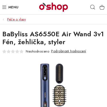
Přejít
Hleda
na
obsah
Péče o vlasy
OSOBNÍ PÉČE
BaByliss AS6550E Air Wand 3v1
POTRAVINY
Fén, žehlička, styler
HRAČKY 🧸
Podrobnosti hodnocení
Neohodnoceno
DROGERIE
ZACHRAŇTE PRODUKTY
ZNAČKY
Doprava a platba
Obchodní podmínky
Podmínky ochrany osobních údajů
Servis a reklamace