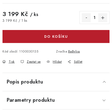
3 199 Kč
/ ks
Měrná cena:
3 199 Kč / 1 ks
DO KOŠÍKU
Kód zboží:
1100030135
Značka:
BaByliss
Tisk
Zeptat se
Hlídat
Sdílet
Popis produktu
Parametry produktu