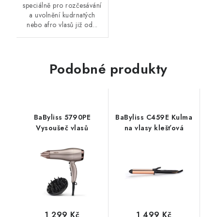
speciálně pro rozčesávání
a uvolnění kudrnatých
nebo afro vlasů již od...
Podobné produkty
BaByliss 5790PE
BaByliss C459E Kulma
Vysoušeč vlasů
na vlasy klešťová
1 299 Kč
1 499 Kč