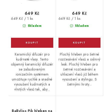
649 Kč
649 Kč
Měrná
Měrná
649 Kč / 1 ks
649 Kč / 1 ks
cena:
cena:
Skladem
Skladem
Keramický difuzér pro
Plochý hřeben pro šetrné
kudrnaté vlasy. Tento
rozčesávání vlasů a oslnivý
objemný keramický difuzér
lesk. Plochý hřeben pro
se zabudovaným
šetrné rozčesávání a
ionizačním systémem
uhlazení vlasů již během
umožňuje rychlé a snadné
vysoušení a stylingu. S
vysoušení kudrnatých a
šetrnými hroty...
vlnitých vlasů tak, aby...
BaByliss Pik hřeben na