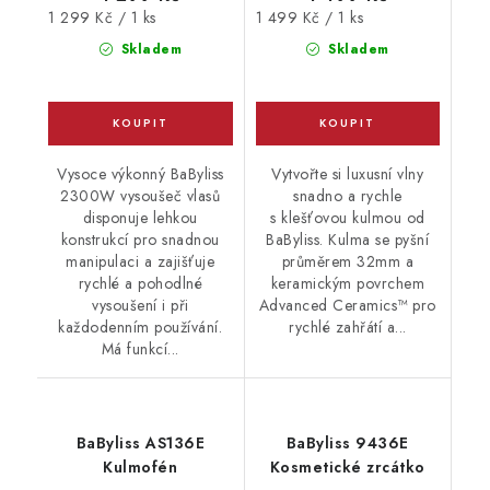
Měrná
Měrná
1 299 Kč / 1 ks
1 499 Kč / 1 ks
cena:
cena:
Skladem
Skladem
Vysoce výkonný BaByliss
Vytvořte si luxusní vlny
2300W vysoušeč vlasů
snadno a rychle
disponuje lehkou
s klešťovou kulmou od
konstrukcí pro snadnou
BaByliss. Kulma se pyšní
manipulaci a zajišťuje
průměrem 32mm a
rychlé a pohodlné
keramickým povrchem
vysoušení i při
Advanced Ceramics™ pro
každodenním používání.
rychlé zahřátí a...
Má funkcí...
BaByliss AS136E
BaByliss 9436E
Kulmofén
Kosmetické zrcátko