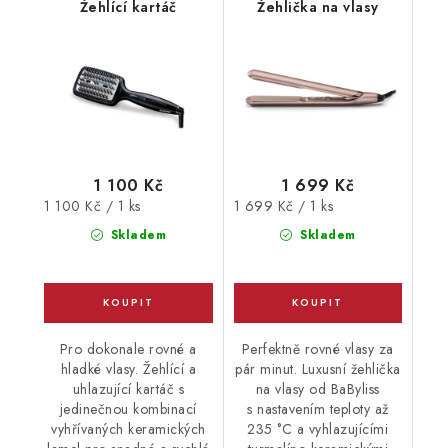
Žehlící kartáč
Žehlička na vlasy
1 100 Kč
1 699 Kč
Měrná
Měrná
1 100 Kč / 1 ks
1 699 Kč / 1 ks
cena:
cena:
Skladem
Skladem
Pro dokonale rovné a
Perfektně rovné vlasy za
hladké vlasy. Žehlící a
pár minut. Luxusní žehlička
uhlazující kartáč s
na vlasy od BaByliss
jedinečnou kombinací
s nastavením teploty až
vyhřívaných keramických
235 °C a vyhlazujícími