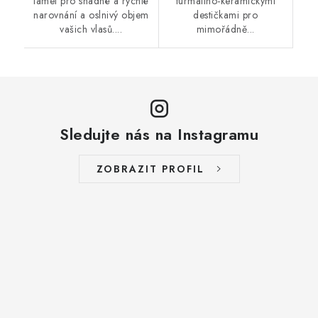
lamel pro snadné a rychlé
turmalíno-keramickými
narovnání a oslnivý objem
destičkami pro
vašich vlasů....
mimořádně...
Sledujte nás na Instagramu
ZOBRAZIT PROFIL