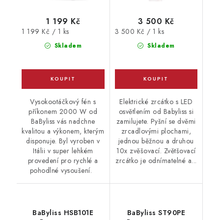
1 199 Kč
3 500 Kč
Měrná
Měrná
1 199 Kč / 1 ks
3 500 Kč / 1 ks
cena:
cena:
Skladem
Skladem
Vysokootáčkový fén s
Elektrické zrcátko s LED
příkonem 2000 W od
osvětlením od Babyliss si
BaByliss vás nadchne
zamilujete. Pyšní se dvěmi
kvalitou a výkonem, kterým
zrcadlovými plochami,
disponuje. Byl vyroben v
jednou běžnou a druhou
Itálii v super lehkém
10x zvěšovací. Zvětšovací
provedení pro rychlé a
zrcátko je odnímatelné a...
pohodlné vysoušení.
BaByliss HSB101E
BaByliss ST90PE