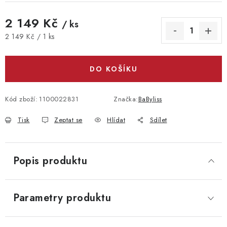
2 149 Kč
/ ks
Měrná cena:
2 149 Kč / 1 ks
DO KOŠÍKU
Kód zboží:
1100022831
Značka:
BaByliss
Tisk
Zeptat se
Hlídat
Sdílet
Popis produktu
Parametry produktu