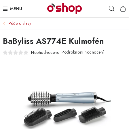
Přejít
Hleda
na
obsah
Péče o vlasy
OSOBNÍ PÉČE
BaByliss AS774E Kulmofén
POTRAVINY
Podrobnosti hodnocení
Neohodnoceno
HRAČKY 🧸
DROGERIE
ZACHRAŇTE PRODUKTY
ZNAČKY
Doprava a platba
Obchodní podmínky
Podmínky ochrany osobních údajů
Servis a reklamace