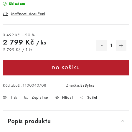
Skladem
Možnosti doručení
3 499 Kč
–20 %
2 799 Kč
/ ks
Měrná cena:
2 799 Kč / 1 ks
DO KOŠÍKU
Kód zboží:
1100040708
Značka:
BaByliss
Tisk
Zeptat se
Hlídat
Sdílet
Popis produktu