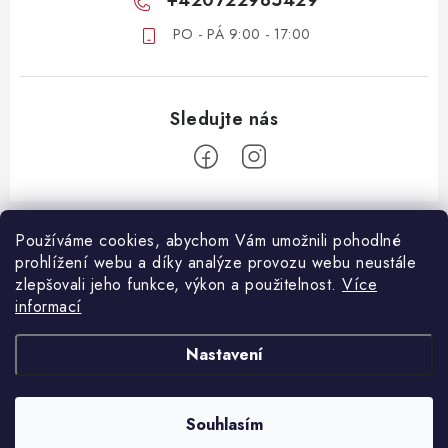
+420722985429
PO - PÁ 9:00 - 17:00
Z
á
Používáme cookies, abychom Vám umožnili pohodlné
ZÁKAZNICKÝ SERVIS
prohlížení webu a díky analýze provozu webu neustále
p
zlepšovali jeho funkce, výkon a použitelnost.
Více
a
DOPRAVA A PLATBA
informací
DŮLEŽITÉ DOKUMENTY
t
VRÁCENÍ ZBOŽÍ
í
OBCHODNÍ PODMÍNKY
Nastavení
REKLAMACE ZBOŽÍ
OCHRANA OSOBNÍCH ÚDAJŮ
B2B SPOLUPRÁCE
Souhlasím
Copyright 2026
Oshopcz.cz
. Všechna práva vyhrazena.
Vytvořil Shoptet Premium