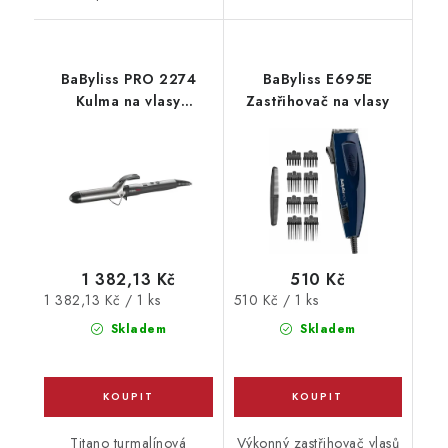
BaByliss PRO 2274
BaByliss E695E
Kulma na vlasy
Zastřihovač na vlasy
klešťová
1 382,13 Kč
510 Kč
Měrná
Měrná
1 382,13 Kč / 1 ks
510 Kč / 1 ks
cena:
cena:
Skladem
Skladem
Titano turmalínová
Výkonný zastřihovač vlasů