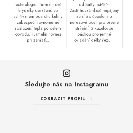
technologie: Turmalínové
od BaBylissMEN.
krystalky obsažené ve
Zastřihovač vlasů napájený
vyhřívaném povrchu kulmy
ze sítě s čepelemi z
zabezpečí rovnoměrné
nerezové oceli pro přesné
rozložení tepla po celém
stříhání. S kuželovou
obvodu. Turmalín rovněž
páčkou pro jemné
při zahřátí...
ovládání délky řezu....
Sledujte nás na Instagramu
ZOBRAZIT PROFIL