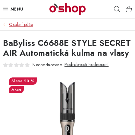
Přejít
Hleda
na
obsah
Osobní péče
OSOBNÍ PÉČE
BaByliss C6688E STYLE SECRET
POTRAVINY
AIR Automatická kulma na vlasy
HRAČKY 🧸
Podrobnosti hodnocení
Neohodnoceno
DROGERIE
20 %
ZACHRAŇTE PRODUKTY
Akce
ZNAČKY
Doprava a platba
Obchodní podmínky
Podmínky ochrany osobních údajů
Servis a reklamace