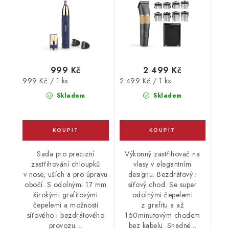
999 Kč
2 499 Kč
Měrná
Měrná
999 Kč / 1 ks
2 499 Kč / 1 ks
cena:
cena:
Skladem
Skladem
Sada pro precizní
Výkonný zastřihovač na
zastřihování chloupků
vlasy v elegantním
v nose, uších a pro úpravu
designu. Bezdrátový i
obočí. S odolnými 17 mm
síťový chod. Se super
širokými grafitovými
odolnými čepelemi
čepelemi a možností
z grafitu a až
síťového i bezdrátového
160minutovým chodem
provozu....
bez kabelu. Snadné...