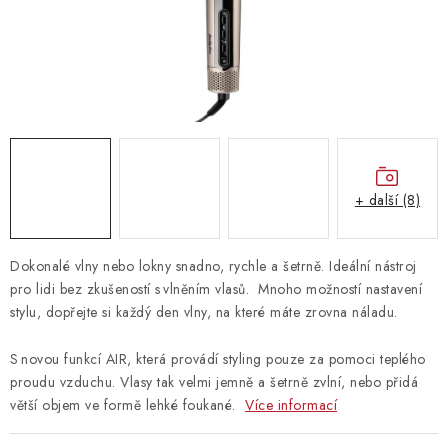
Vrácení zboží
+ další (8)
Dokonalé vlny nebo lokny snadno, rychle a šetrně. Ideální nástroj
pro lidi bez zkušeností s vlněním vlasů. Mnoho možností nastavení
stylu, dopřejte si každý den vlny, na které máte zrovna náladu.
S novou funkcí AIR, která provádí styling pouze za pomoci teplého
proudu vzduchu. Vlasy tak velmi jemně a šetrně zvlní, nebo přidá
větší objem ve formě lehké foukané.
Více informací