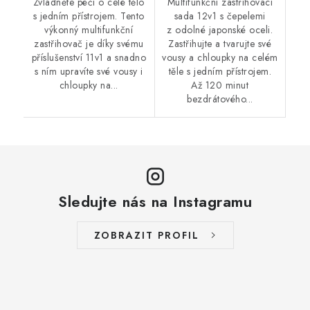
Zvládněte péči o celé tělo
Multifunkční zastřihovací
s jedním přístrojem. Tento
sada 12v1 s čepelemi
výkonný multifunkční
z odolné japonské oceli.
zastřihovač je díky svému
Zastřihujte a tvarujte své
příslušenství 11v1 a snadno
vousy a chloupky na celém
s ním upravíte své vousy i
těle s jedním přístrojem.
chloupky na...
Až 120 minut
bezdrátového...
Sledujte nás na Instagramu
ZOBRAZIT PROFIL