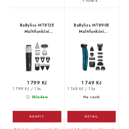
v nose a...
BaByliss MT812E
BaByliss MT890E
Multifunkční
Multifunkční
zastřihovač
zastřihovač
1 799 Kč
1 749 Kč
Měrná
Měrná
1 799 Kč / 1 ks
1 749 Kč / 1 ks
cena:
cena:
Skladem
Na cestě