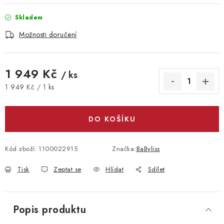
Skladem
Možnosti doručení
1 949 Kč
/ ks
Měrná cena:
1 949 Kč / 1 ks
DO KOŠÍKU
Kód zboží:
1100022915
Značka:
BaByliss
Tisk
Zeptat se
Hlídat
Sdílet
Popis produktu