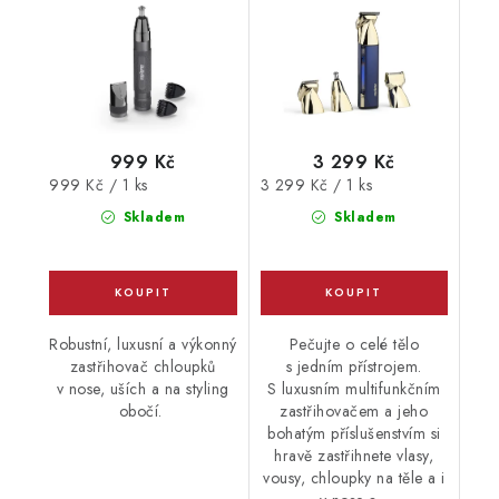
999 Kč
3 299 Kč
Měrná
Měrná
999 Kč / 1 ks
3 299 Kč / 1 ks
cena:
cena:
Skladem
Skladem
Robustní, luxusní a výkonný
Pečujte o celé tělo
zastřihovač chloupků
s jedním přístrojem.
v nose, uších a na styling
S luxusním multifunkčním
obočí.
zastřihovačem a jeho
bohatým příslušenstvím si
hravě zastřihnete vlasy,
vousy, chloupky na těle a i