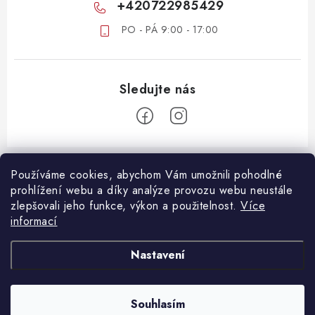
+420722985429
PO - PÁ 9:00 - 17:00
Z
á
Používáme cookies, abychom Vám umožnili pohodlné
ZÁKAZNICKÝ SERVIS
prohlížení webu a díky analýze provozu webu neustále
p
zlepšovali jeho funkce, výkon a použitelnost.
Více
a
DOPRAVA A PLATBA
informací
DŮLEŽITÉ DOKUMENTY
t
VRÁCENÍ ZBOŽÍ
í
OBCHODNÍ PODMÍNKY
Nastavení
REKLAMACE ZBOŽÍ
OCHRANA OSOBNÍCH ÚDAJŮ
B2B SPOLUPRÁCE
Souhlasím
Copyright 2026
Oshopcz.cz
. Všechna práva vyhrazena.