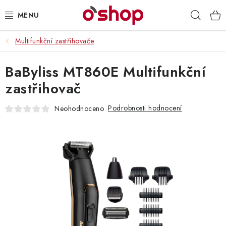
Přejít
Hleda
na
obsah
Multifunkční zastřihovače
OSOBNÍ PÉČE
BaByliss MT860E Multifunkční
POTRAVINY
zastřihovač
HRAČKY 🧸
Podrobnosti hodnocení
Neohodnoceno
DROGERIE
ZACHRAŇTE PRODUKTY
ZNAČKY
Doprava a platba
Obchodní podmínky
Podmínky ochrany osobních údajů
Servis a reklamace