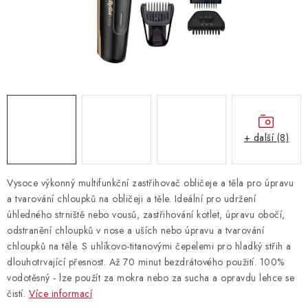
Vrácení zboží
+ další (8)
Vysoce výkonný multifunkční zastřihovač obličeje a těla pro úpravu
a tvarování chloupků na obličeji a těle. Ideální pro udržení
úhledného strniště nebo vousů, zastřihování kotlet, úpravu obočí,
odstranění chloupků v nose a uších nebo úpravu a tvarování
chloupků na těle. S uhlíkovo-titanovými čepelemi pro hladký střih a
dlouhotrvající přesnost. Až 70 minut bezdrátového použití. 100%
vodotěsný - lze použít za mokra nebo za sucha a opravdu lehce se
čistí.
Více informací