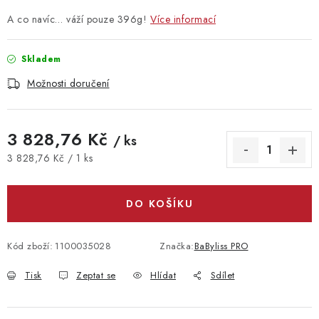
A co navíc… váží pouze 396g!
Více informací
Skladem
Možnosti doručení
3 828,76 Kč
/ ks
Měrná cena:
3 828,76 Kč / 1 ks
DO KOŠÍKU
Kód zboží:
1100035028
Značka:
BaByliss PRO
Tisk
Zeptat se
Hlídat
Sdílet