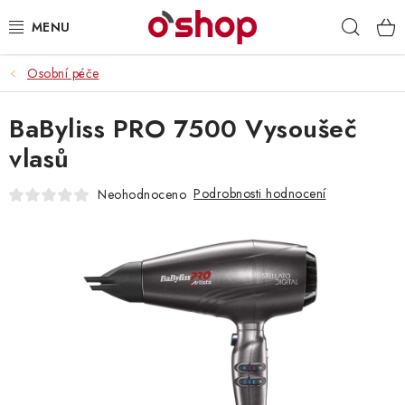
Přejít
Hleda
na
obsah
Osobní péče
OSOBNÍ PÉČE
BaByliss PRO 7500 Vysoušeč
POTRAVINY
vlasů
HRAČKY 🧸
Podrobnosti hodnocení
Neohodnoceno
DROGERIE
ZACHRAŇTE PRODUKTY
ZNAČKY
Doprava a platba
Obchodní podmínky
Podmínky ochrany osobních údajů
Servis a reklamace