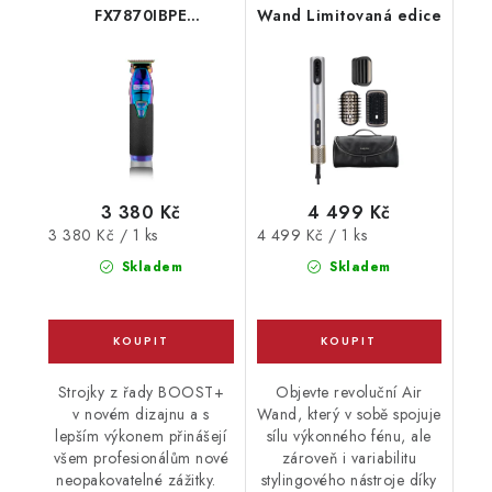
FX7870IBPE
Wand Limitovaná edice
Multifunkční
zastřihovač
3 380 Kč
4 499 Kč
Měrná
Měrná
3 380 Kč / 1 ks
4 499 Kč / 1 ks
cena:
cena:
Skladem
Skladem
Strojky z řady BOOST+
Objevte revoluční Air
v novém dizajnu a s
Wand, který v sobě spojuje
lepším výkonem přinášejí
sílu výkonného fénu, ale
všem profesionálům nové
zároveň i variabilitu
neopakovatelné zážitky.
stylingového nástroje díky