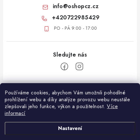
info
@
oshopcz.cz
+420722985429
PO - PÁ 9:00 - 17:00
Z
á
Používáme cookies, abychom Vám umožnili pohodlné
ZÁKAZNICKÝ SERVIS
prohlížení webu a díky analýze provozu webu neustále
p
zlepšovali jeho funkce, výkon a použitelnost.
Více
a
DOPRAVA A PLATBA
informací
DŮLEŽITÉ DOKUMENTY
t
VRÁCENÍ ZBOŽÍ
í
OBCHODNÍ PODMÍNKY
Nastavení
REKLAMACE ZBOŽÍ
OCHRANA OSOBNÍCH ÚDAJŮ