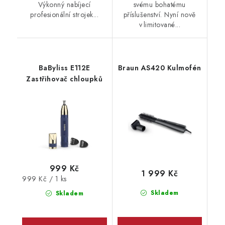
Výkonný nabíjecí
svému bohatému
profesionální strojek...
příslušenství. Nyní nově
v limitované...
BaByliss E112E
Braun AS420 Kulmofén
Zastřihovač chloupků
999 Kč
1 999 Kč
Měrná
999 Kč / 1 ks
cena:
Skladem
Skladem