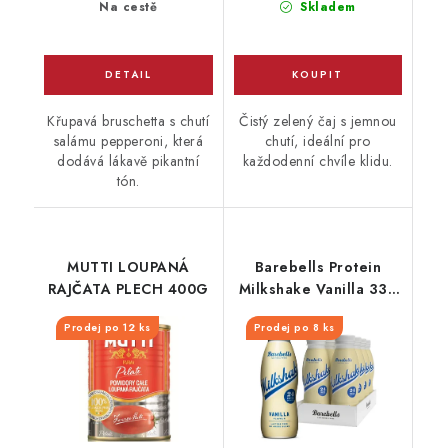
Na cestě
Skladem
Křupavá bruschetta s chutí
Čistý zelený čaj s jemnou
salámu pepperoni, která
chutí, ideální pro
dodává lákavě pikantní
každodenní chvíle klidu.
tón.
MUTTI LOUPANÁ
Barebells Protein
RAJČATA PLECH 400G
Milkshake Vanilla 330
ml
Prodej po 12 ks
Prodej po 8 ks