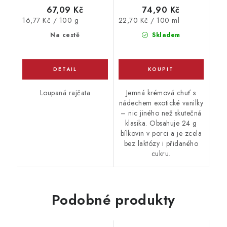
67,09 Kč
74,90 Kč
Měrná
Měrná
16,77 Kč / 100 g
22,70 Kč / 100 ml
cena:
cena:
Na cestě
Skladem
Loupaná rajčata
Jemná krémová chuť s
nádechem exotické vanilky
– nic jiného než skutečná
klasika. Obsahuje 24 g
bílkovin v porci a je zcela
bez laktózy i přidaného
cukru.
Podobné produkty