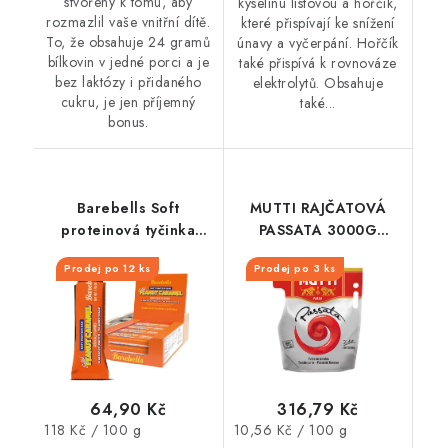
stvořený k tomu, aby
kyselinu listovou a hořčík,
rozmazlil vaše vnitřní dítě.
které přispívají ke snížení
To, že obsahuje 24 gramů
únavy a vyčerpání. Hořčík
bílkovin v jedné porci a je
také přispívá k rovnováze
bez laktózy i přidaného
elektrolytů. Obsahuje
cukru, je jen příjemný
také...
bonus.
Barebells Soft
MUTTI RAJČATOVÁ
proteinová tyčinka
PASSATA 3000G
Peanut Caramel 55 g
SÁČEK
Prodej po 12 ks
Prodej po 3 ks
64,90 Kč
316,79 Kč
Měrná
Měrná
118 Kč / 100 g
10,56 Kč / 100 g