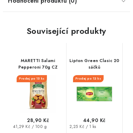
Hodnocení produktu (0)
Související produkty
MARETTI Salami
Lipton Green Clasic 20
Pepperoni 70g CZ
sáčků
Prodej po 15 ks
Prodej po 12 ks
28,90 Kč
44,90 Kč
Měrná
Měrná
41,29 Kč / 100 g
2,25 Kč / 1 ks
cena:
cena: