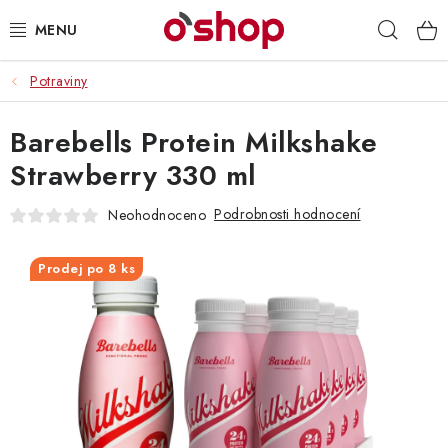
Přejít
Hleda
na
obsah
Potraviny
OSOBNÍ PÉČE
Barebells Protein Milkshake
POTRAVINY
Strawberry 330 ml
HRAČKY 🧸
Podrobnosti hodnocení
Neohodnoceno
DROGERIE
Prodej po 8 ks
ZACHRAŇTE PRODUKTY
ZNAČKY
Doprava a platba
Obchodní podmínky
Podmínky ochrany osobních údajů
Servis a reklamace