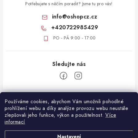
Potřebujete s něčím poradit? Jsme tu pro vás!
info
@
oshopcz.cz
+420722985429
PO - PÁ 9:00 - 17:00
Z
á
Používáme cookies, abychom Vám umožnili pohodlné
ZÁKAZNICKÝ SERVIS
prohlížení webu a díky analýze provozu webu neustále
p
zlepšovali jeho funkce, výkon a použitelnost.
Více
a
DOPRAVA A PLATBA
informací
DŮLEŽITÉ DOKUMENTY
t
VRÁCENÍ ZBOŽÍ
í
OBCHODNÍ PODMÍNKY
Nastavení