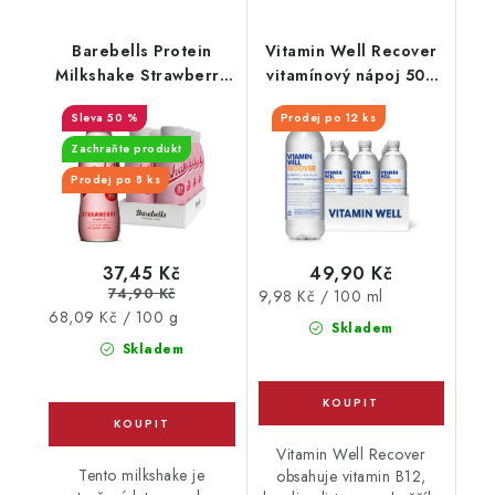
Barebells Protein
Vitamin Well Recover
Milkshake Strawberry
vitamínový nápoj 500
330 ml - EXPIRACE
ml
50 %
Prodej po 12 ks
30.9.2026
Zachraňte produkt
Prodej po 8 ks
37,45 Kč
49,90 Kč
74,90 Kč
Měrná
9,98 Kč / 100 ml
Měrná
68,09 Kč / 100 g
cena:
Skladem
cena:
Skladem
Vitamin Well Recover
Tento milkshake je
obsahuje vitamin B12,