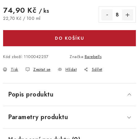
74,90 Kč
/ ks
Měrná cena:
22,70 Kč / 100 ml
DO KOŠÍKU
Kód zboží:
1100042257
Značka:
Barebells
Tisk
Zeptat se
Hlídat
Sdílet
Popis produktu
Parametry produktu