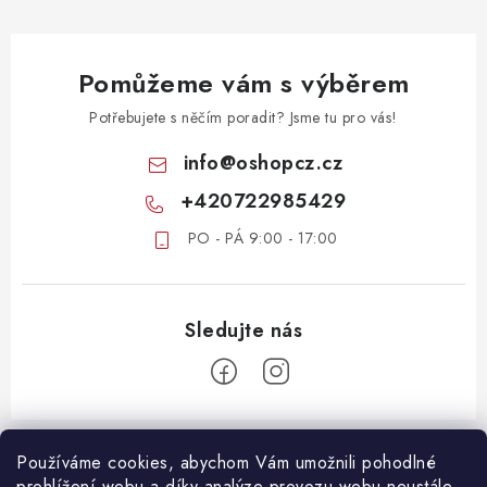
Pomůžeme vám s výběrem
Potřebujete s něčím poradit? Jsme tu pro vás!
info
@
oshopcz.cz
+420722985429
PO - PÁ 9:00 - 17:00
Z
á
Používáme cookies, abychom Vám umožnili pohodlné
ZÁKAZNICKÝ SERVIS
prohlížení webu a díky analýze provozu webu neustále