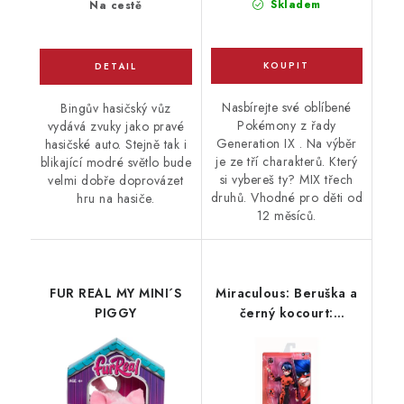
Skladem
Na cestě
Nasbírejte své oblíbené
Bingův hasičský vůz
Pokémony z řady
vydává zvuky jako pravé
Generation IX . Na výběr
hasičské auto. Stejně tak i
je ze tří charakterů. Který
blikající modré světlo bude
si vybereš ty? MIX třech
velmi dobře doprovázet
druhů. Vhodné pro děti od
hru na hasiče.
12 měsíců.
FUR REAL MY MINI´S
Miraculous: Beruška a
PIGGY
černý kocourt:
Panenka Beruška v2