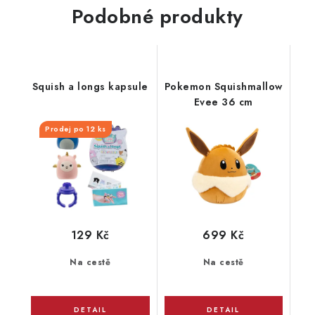
Podobné produkty
Squish a longs kapsule
Pokemon Squishmallow
Evee 36 cm
Prodej po 12 ks
129 Kč
699 Kč
Na cestě
Na cestě