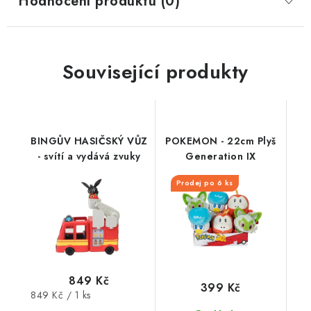
Hodnocení produktu (0)
Související produkty
BINGŮV HASIČSKÝ VŮZ
POKEMON - 22cm Plyš
- svítí a vydává zvuky
Generation IX
Prodej po 6 ks
849 Kč
399 Kč
Měrná
849 Kč / 1 ks
cena: