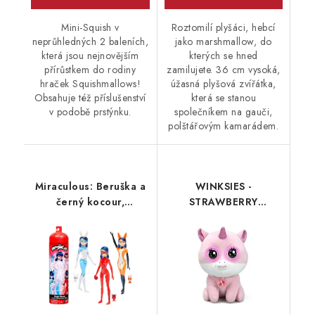
Mini-Squish v
Roztomilí plyšáci, hebcí
neprůhledných 2 baleních,
jako marshmallow, do
která jsou nejnovějším
kterých se hned
přírůstkem do rodiny
zamilujete. 36 cm vysoká,
hraček Squishmallows!
úžasná plyšová zvířátka,
Obsahuje též příslušenství
která se stanou
v podobě prstýnku.
společníkem na gauči,
polštářovým kamarádem.
Miraculous: Beruška a
WINKSIES -
černý kocour,
STRAWBERRY
tranformující se
UNICORN
Marinette, Panenka