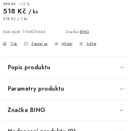
599 Kč
–13 %
518 Kč
/ ks
Měrná cena:
518 Kč / 1 ks
Kód zboží:
1100031642
Značka:
BING
Tisk
Zeptat se
Hlídat
Sdílet
Popis produktu
Parametry produktu
Značka
 BING