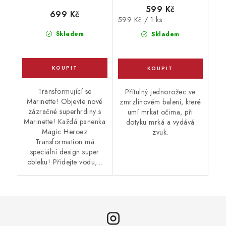
599 Kč
699 Kč
Měrná
599 Kč / 1 ks
cena:
Skladem
Skladem
Transformující se
Přítulný jednorožec ve
Marinette! Objevte nové
zmrzlinovém balení, které
zázračné superhrdiny s
umí mrkat očima, při
Marinette! Každá panenka
dotyku mrká a vydává
Magic Heroez
zvuk.
Transformation má
speciální design super
obleku! Přidejte vodu,...