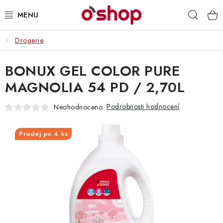
Přejít
Hleda
na
obsah
Drogerie
OSOBNÍ PÉČE
BONUX GEL COLOR PURE
POTRAVINY
MAGNOLIA 54 PD / 2,70L
HRAČKY 🧸
Podrobnosti hodnocení
Neohodnoceno
DROGERIE
Prodej po 4 ks
ZACHRAŇTE PRODUKTY
ZNAČKY
Doprava a platba
Obchodní podmínky
Podmínky ochrany osobních údajů
Servis a reklamace