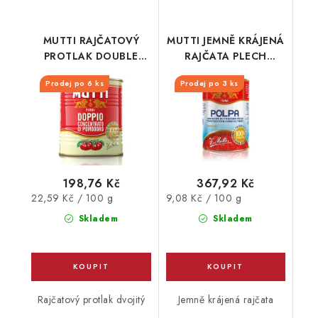
MUTTI RAJČATOVÝ
MUTTI JEMNĚ KRÁJENÁ
PROTLAK DOUBLE
RAJČATA PLECH
880G PLECH
4050G
Prodej po 6 ks
Prodej po 3 ks
198,76 Kč
367,92 Kč
Měrná
Měrná
22,59 Kč / 100 g
9,08 Kč / 100 g
cena:
cena:
Skladem
Skladem
Rajčatový protlak dvojitý
Jemně krájená rajčata