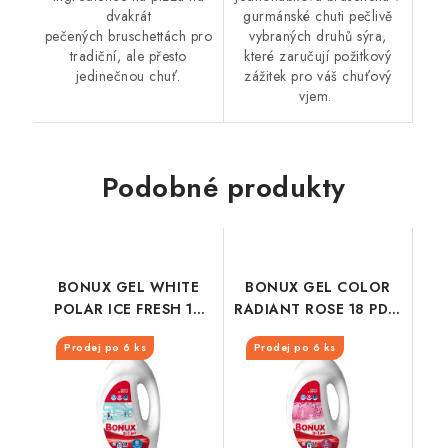
dvakrát
gurmánské chuti pečlivě
pečených bruschettách pro
vybraných druhů sýra,
tradiční, ale přesto
které zaručují požitkový
jedinečnou chuť.
zážitek pro váš chuťový
vjem.
Podobné produkty
BONUX GEL WHITE
BONUX GEL COLOR
POLAR ICE FRESH 18
RADIANT ROSE 18 PD /
PD / 0,9L
0,9L
Prodej po 6 ks
Prodej po 6 ks