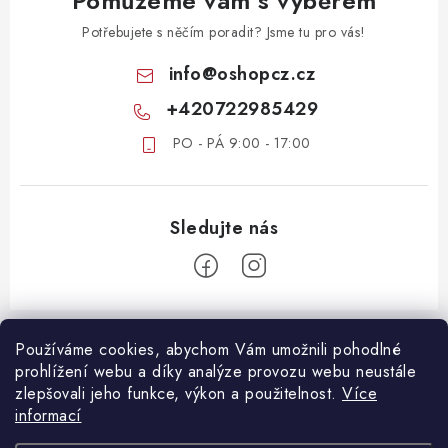
Pomůžeme vám s výběrem
Potřebujete s něčím poradit? Jsme tu pro vás!
info
@
oshopcz.cz
+420722985429
PO - PÁ 9:00 - 17:00
Z
á
Používáme cookies, abychom Vám umožnili pohodlné
ZÁKAZNICKÝ SERVIS
prohlížení webu a díky analýze provozu webu neustále
p
zlepšovali jeho funkce, výkon a použitelnost.
Více
a
DOPRAVA A PLATBA
informací
DŮLEŽITÉ DOKUMENTY
t
VRÁCENÍ ZBOŽÍ