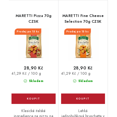
MARETTI Pizza 70g
MARETTI Fine Cheese
CZSK
Selection 70g CZSK
Prodej po 15 ks
Prodej po 15 ks
28,90 Kč
28,90 Kč
Měrná
Měrná
41,29 Kč / 100 g
41,29 Kč / 100 g
cena:
cena:
Skladem
Skladem
Klasické italské
Lehká
ingredience na pizzu na
jednohubková bruschetta v