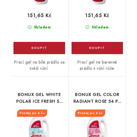
151,65 Kč
151,65 Kč
Skladem
Skladem
Prací gel na bílé prádlo se
Prací gel na barevné
svěží vůní.
prádlo s vůní růže.
BONUX GEL WHITE
BONUX GEL COLOR
POLAR ICE FRESH 54
RADIANT ROSE 54 PD
PD / 2,70L
/ 2,70L
Prodej po 4 ks
Prodej po 4 ks