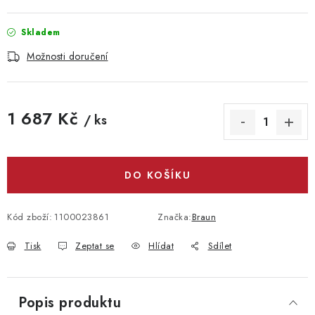
Skladem
Možnosti doručení
1 687 Kč
/ ks
Měrná cena:
DO KOŠÍKU
Kód zboží:
1100023861
Značka:
Braun
Tisk
Zeptat se
Hlídat
Sdílet
Popis produktu