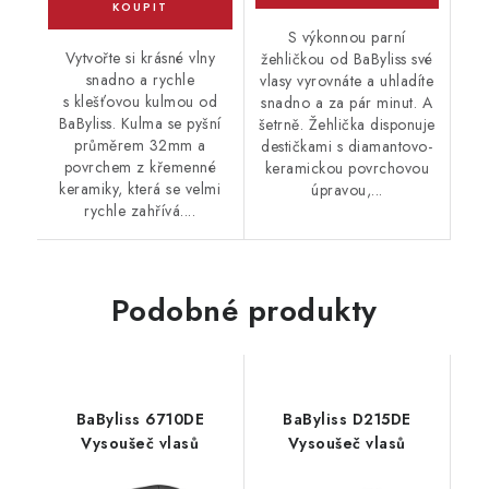
S výkonnou parní
Vytvořte si krásné vlny
žehličkou od BaByliss své
snadno a rychle
vlasy vyrovnáte a uhladíte
s klešťovou kulmou od
snadno a za pár minut. A
BaByliss. Kulma se pyšní
šetrně. Žehlička disponuje
průměrem 32mm a
destičkami s diamantovo-
povrchem z křemenné
keramickou povrchovou
keramiky, která se velmi
úpravou,...
rychle zahřívá....
Podobné produkty
BaByliss 6710DE
BaByliss D215DE
Vysoušeč vlasů
Vysoušeč vlasů