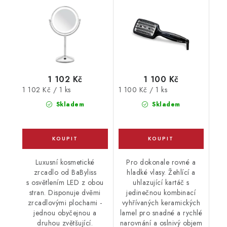
1 102 Kč
1 100 Kč
Měrná
Měrná
1 102 Kč / 1 ks
1 100 Kč / 1 ks
cena:
cena:
Skladem
Skladem
Luxusní kosmetické
Pro dokonale rovné a
zrcadlo od BaByliss
hladké vlasy. Žehlící a
s osvětlením LED z obou
uhlazující kartáč s
stran. Disponuje dvěmi
jedinečnou kombinací
zrcadlovými plochami -
vyhřívaných keramických
jednou obyčejnou a
lamel pro snadné a rychlé
druhou zvětšující.
narovnání a oslnivý objem