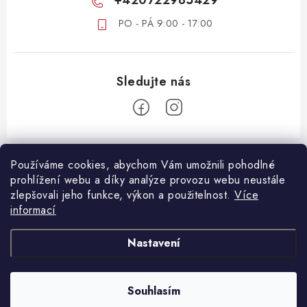
+420722985429
PO - PÁ 9:00 - 17:00
Z
á
Používáme cookies, abychom Vám umožnili pohodlné
ZÁKAZNICKÝ SERVIS
prohlížení webu a díky analýze provozu webu neustále
p
zlepšovali jeho funkce, výkon a použitelnost.
Více
a
DOPRAVA A PLATBA
informací
DŮLEŽITÉ DOKUMENTY
t
VRÁCENÍ ZBOŽÍ
í
OBCHODNÍ PODMÍNKY
Nastavení
REKLAMACE ZBOŽÍ
OCHRANA OSOBNÍCH ÚDAJŮ
B2B SPOLUPRÁCE
Souhlasím
Copyright 2026
Oshopcz.cz
. Všechna práva vyhrazena.
Vytvořil Shoptet Premium