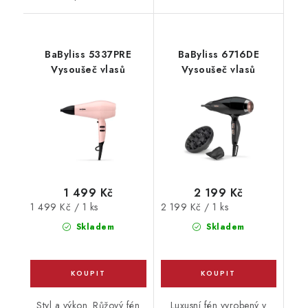
BaByliss 5337PRE
BaByliss 6716DE
Vysoušeč vlasů
Vysoušeč vlasů
1 499 Kč
2 199 Kč
Měrná
Měrná
1 499 Kč / 1 ks
2 199 Kč / 1 ks
cena:
cena:
Skladem
Skladem
Styl a výkon. Růžový fén
Luxusní fén vyrobený v