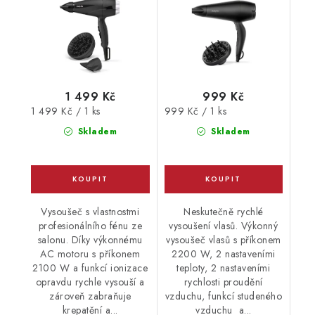
1 499 Kč
999 Kč
Měrná
Měrná
1 499 Kč / 1 ks
999 Kč / 1 ks
cena:
cena:
Skladem
Skladem
Vysoušeč s vlastnostmi
Neskutečně rychlé
profesionálního fénu ze
vysoušení vlasů. Výkonný
salonu. Díky výkonnému
vysoušeč vlasů s příkonem
AC motoru s příkonem
2200 W, 2 nastaveními
2100 W a funkcí ionizace
teploty, 2 nastaveními
opravdu rychle vysouší a
rychlosti proudění
zároveň zabraňuje
vzduchu, funkcí studeného
krepatění a...
vzduchu a...