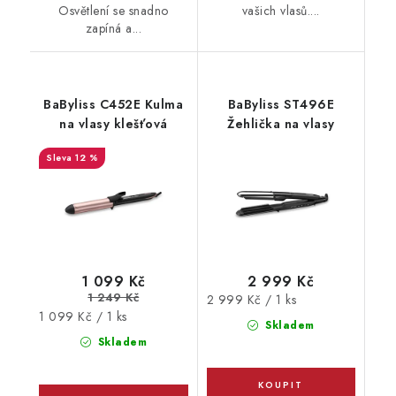
Osvětlení se snadno
vašich vlasů....
zapíná a...
BaByliss C452E Kulma
BaByliss ST496E
na vlasy klešťová
Žehlička na vlasy
12 %
1 099 Kč
2 999 Kč
1 249 Kč
Měrná
2 999 Kč / 1 ks
Měrná
1 099 Kč / 1 ks
cena:
Skladem
cena:
Skladem