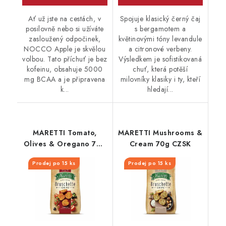
Ať už jste na cestách, v
Spojuje klasický černý čaj
posilovně nebo si užíváte
s bergamotem a
zasloužený odpočinek,
květinovými tóny levandule
NOCCO Apple je skvělou
a citronové verbeny.
volbou. Tato příchuť je bez
Výsledkem je sofistikovaná
kofeinu, obsahuje 5000
chuť, která potěší
mg BCAA a je připravena
milovníky klasiky i ty, kteří
k...
hledají...
MARETTI Tomato,
MARETTI Mushrooms &
Olives & Oregano 70g
Cream 70g CZSK
CZSK
Prodej po 15 ks
Prodej po 15 ks