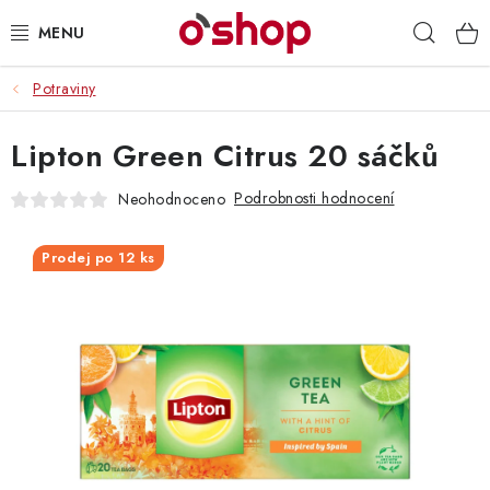
Přejít
Hleda
na
obsah
Potraviny
OSOBNÍ PÉČE
Lipton Green Citrus 20 sáčků
POTRAVINY
Podrobnosti hodnocení
Neohodnoceno
HRAČKY 🧸
Prodej po 12 ks
DROGERIE
ZACHRAŇTE PRODUKTY
ZNAČKY
Doprava a platba
Obchodní podmínky
Podmínky ochrany osobních údajů
Servis a reklamace