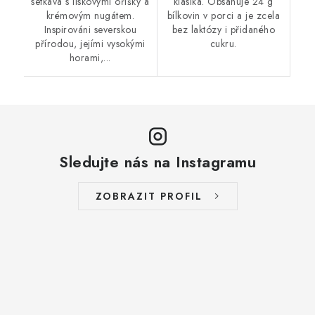
setkává s lískovými oříšky a
klasika. Obsahuje 24 g
krémovým nugátem.
bílkovin v porci a je zcela
Inspirováni severskou
bez laktózy i přidaného
přírodou, jejími vysokými
cukru.
horami,...
Sledujte nás na Instagramu
ZOBRAZIT PROFIL