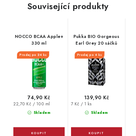
Související produkty
NOCCO BCAA Apple+
Pukka BIO Gorgeous
330 ml
Earl Grey 20 sáčků
Prodej po 24 ks
Prodej po 4 ks
74,90 Kč
139,90 Kč
Měrná
Měrná
22,70 Kč / 100 ml
7 Kč / 1 ks
cena:
cena:
Skladem
Skladem