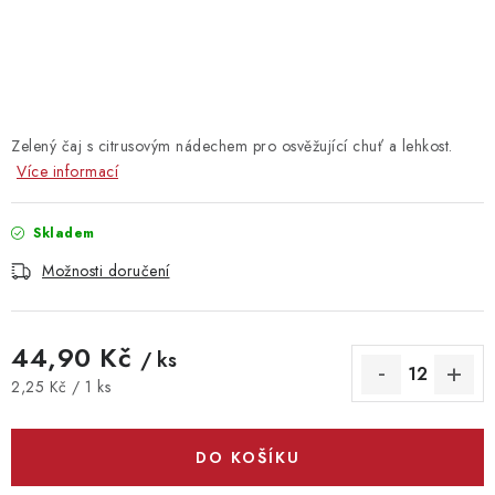
Vrácení zboží
Zelený čaj s citrusovým nádechem pro osvěžující chuť a lehkost.
Více informací
Skladem
Možnosti doručení
44,90 Kč
/ ks
Měrná cena:
2,25 Kč / 1 ks
DO KOŠÍKU