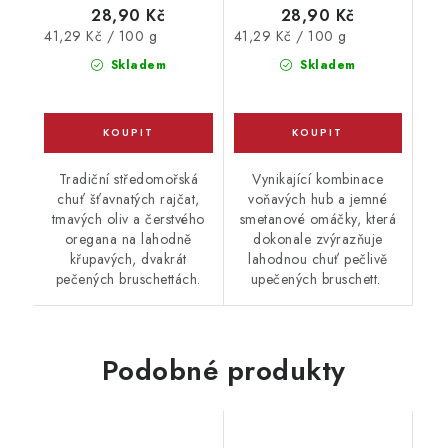
28,90 Kč
28,90 Kč
Měrná
Měrná
41,29 Kč / 100 g
41,29 Kč / 100 g
cena:
cena:
Skladem
Skladem
Tradiční středomořská
Vynikající kombinace
chuť šťavnatých rajčat,
voňavých hub a jemné
tmavých oliv a čerstvého
smetanové omáčky, která
oregana na lahodně
dokonale zvýrazňuje
křupavých, dvakrát
lahodnou chuť pečlivě
pečených bruschettách.
upečených bruschett.
Podobné produkty