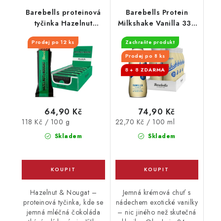
Barebells proteinová
Barebells Protein
tyčinka Hazelnut
Milkshake Vanilla 330
Nougat 55 g
ml - EXPIRACE
Prodej po 12 ks
Zachraňte produkt
30.9.2026
Prodej po 8 ks
8 + 8
64,90 Kč
74,90 Kč
Měrná
Měrná
118 Kč / 100 g
22,70 Kč / 100 ml
cena:
cena:
Skladem
Skladem
Hazelnut & Nougat –
Jemná krémová chuť s
proteinová tyčinka, kde se
nádechem exotické vanilky
jemná mléčná čokoláda
– nic jiného než skutečná