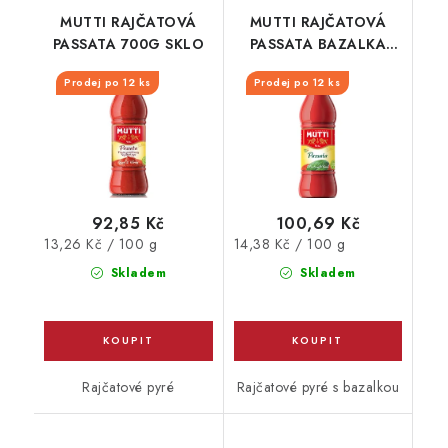
MUTTI RAJČATOVÁ
MUTTI RAJČATOVÁ
PASSATA 700G SKLO
PASSATA BAZALKA
SKLO 700G
Prodej po 12 ks
Prodej po 12 ks
92,85 Kč
100,69 Kč
Měrná
Měrná
13,26 Kč / 100 g
14,38 Kč / 100 g
cena:
cena:
Skladem
Skladem
Rajčatové pyré
Rajčatové pyré s bazalkou