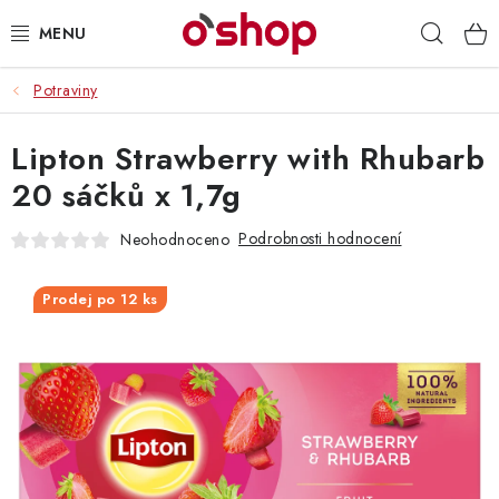
Přejít
Hleda
na
obsah
Potraviny
OSOBNÍ PÉČE
Lipton Strawberry with Rhubarb
POTRAVINY
20 sáčků x 1,7g
HRAČKY 🧸
Podrobnosti hodnocení
Neohodnoceno
DROGERIE
Prodej po 12 ks
ZACHRAŇTE PRODUKTY
ZNAČKY
Doprava a platba
Obchodní podmínky
Podmínky ochrany osobních údajů
Servis a reklamace