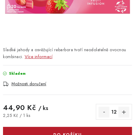
Vrácení zboží
Sladké jahody a osvěžující rebarbora tvoří neodolatelně ovocnou
kombinaci.
Více informací
Skladem
Možnosti doručení
44,90 Kč
/ ks
Měrná cena:
2,25 Kč / 1 ks
DO KOŠÍKU