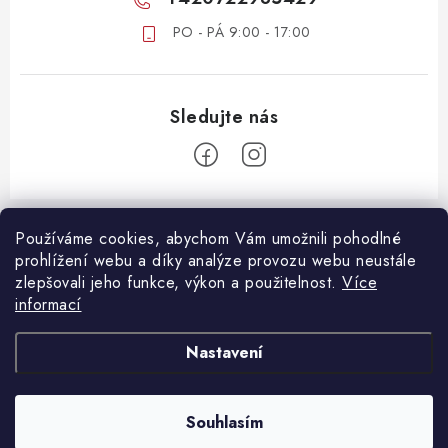
PO - PÁ 9:00 - 17:00
Z
á
Používáme cookies, abychom Vám umožnili pohodlné
ZÁKAZNICKÝ SERVIS
prohlížení webu a díky analýze provozu webu neustále
p
zlepšovali jeho funkce, výkon a použitelnost.
Více
a
DOPRAVA A PLATBA
informací
DŮLEŽITÉ DOKUMENTY
t
VRÁCENÍ ZBOŽÍ
í
OBCHODNÍ PODMÍNKY
Nastavení
REKLAMACE ZBOŽÍ
OCHRANA OSOBNÍCH ÚDAJŮ
B2B SPOLUPRÁCE
Souhlasím
Copyright 2026
Oshopcz.cz
. Všechna práva vyhrazena.
Vytvořil Shoptet Premium