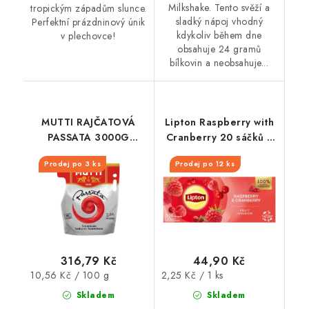
Milkshake. Tento svěží a
tropickým západům slunce.
sladký nápoj vhodný
Perfektní prázdninový únik
kdykoliv během dne
v plechovce!
obsahuje 24 gramů
bílkovin a neobsahuje...
MUTTI RAJČATOVÁ
Lipton Raspberry with
PASSATA 3000G
Cranberry 20 sáčků x
SÁČEK
1,7g
Prodej po 3 ks
Prodej po 12 ks
316,79 Kč
44,90 Kč
Měrná
Měrná
10,56 Kč / 100 g
2,25 Kč / 1 ks
cena:
cena:
Skladem
Skladem