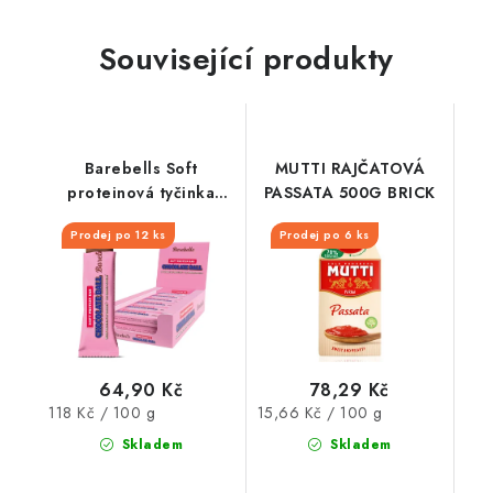
Související produkty
Barebells Soft
MUTTI RAJČATOVÁ
proteinová tyčinka
PASSATA 500G BRICK
Chocolate Ball 55 g
Prodej po 12 ks
Prodej po 6 ks
64,90 Kč
78,29 Kč
Měrná
Měrná
118 Kč / 100 g
15,66 Kč / 100 g
cena:
cena:
Skladem
Skladem