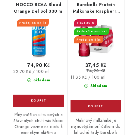
NOCCO BCAA Blood
Barebells Protein
Orange Del Sol 330 ml
Milkshake Raspberry
330 ml - EXPIRACE
Prodej po 24 ks
50 %
3.10.2026
Zachraňte produkt
Prodej po 8 ks
74,90 Kč
37,45 Kč
74,90 Kč
Měrná
22,70 Kč / 100 ml
Měrná
11,35 Kč / 100 ml
cena:
Skladem
cena:
Skladem
Plný svěžích citrusových a
Malinový milkshake je
šťavnatých chutí vás Blood
nejnovějším přírůstkem do
Orange vezme na cestu k
lahodné řady Barebells
exotickým plážím a