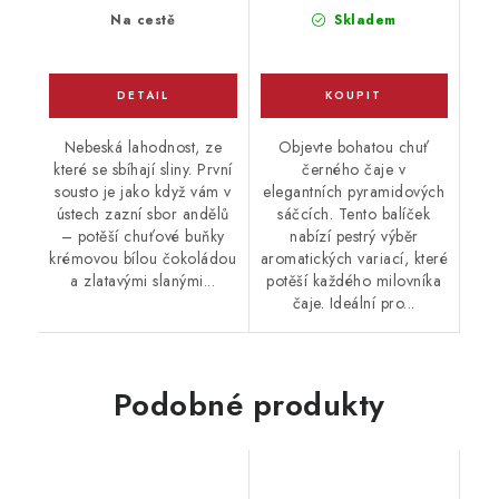
cena:
cena:
Na cestě
Skladem
Nebeská lahodnost, ze
Objevte bohatou chuť
které se sbíhají sliny. První
černého čaje v
sousto je jako když vám v
elegantních pyramidových
ústech zazní sbor andělů
sáčcích. Tento balíček
– potěší chuťové buňky
nabízí pestrý výběr
krémovou bílou čokoládou
aromatických variací, které
a zlatavými slanými...
potěší každého milovníka
čaje. Ideální pro...
Podobné produkty