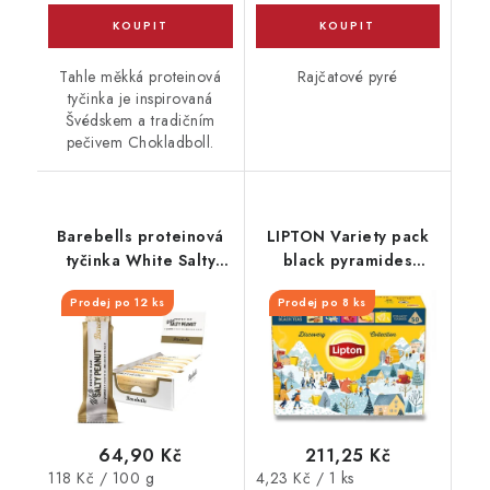
Tahle měkká proteinová
Rajčatové pyré
tyčinka je inspirovaná
Švédskem a tradičním
pečivem Chokladboll.
Barebells proteinová
LIPTON Variety pack
tyčinka White Salty
black pyramides
Peanut 55 g
flavoured 50 sáčků
Prodej po 12 ks
Prodej po 8 ks
64,90 Kč
211,25 Kč
Měrná
Měrná
118 Kč / 100 g
4,23 Kč / 1 ks