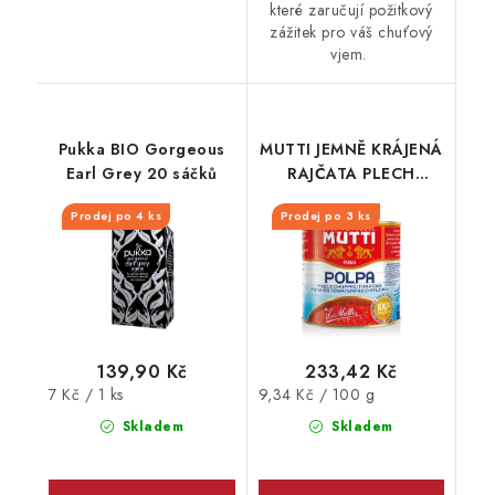
které zaručují požitkový
zážitek pro váš chuťový
vjem.
Pukka BIO Gorgeous
MUTTI JEMNĚ KRÁJENÁ
Earl Grey 20 sáčků
RAJČATA PLECH
2500G
Prodej po 4 ks
Prodej po 3 ks
139,90 Kč
233,42 Kč
Měrná
Měrná
7 Kč / 1 ks
9,34 Kč / 100 g
cena:
cena:
Skladem
Skladem