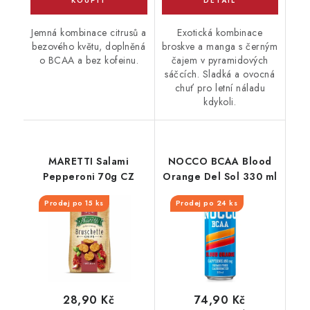
Jemná kombinace citrusů a
Exotická kombinace
bezového květu, doplněná
broskve a manga s černým
o BCAA a bez kofeinu.
čajem v pyramidových
sáčcích. Sladká a ovocná
chuť pro letní náladu
kdykoli.
MARETTI Salami
NOCCO BCAA Blood
Pepperoni 70g CZ
Orange Del Sol 330 ml
Prodej po 15 ks
Prodej po 24 ks
28,90 Kč
74,90 Kč