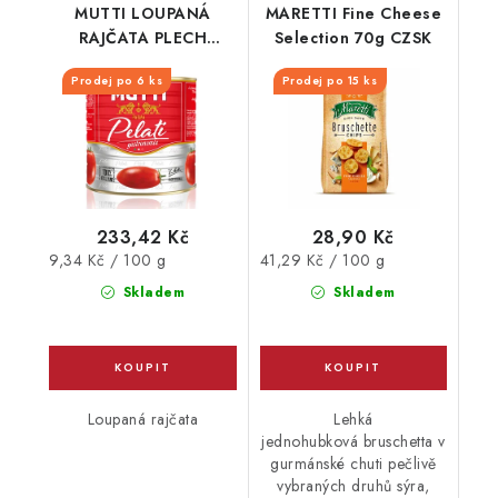
MUTTI LOUPANÁ
MARETTI Fine Cheese
RAJČATA PLECH
Selection 70g CZSK
2500G
Prodej po 6 ks
Prodej po 15 ks
233,42 Kč
28,90 Kč
Měrná
Měrná
9,34 Kč / 100 g
41,29 Kč / 100 g
cena:
cena:
Skladem
Skladem
Loupaná rajčata
Lehká
jednohubková bruschetta v
gurmánské chuti pečlivě
vybraných druhů sýra,