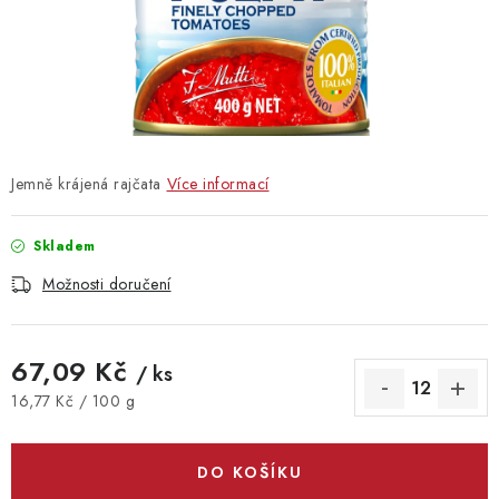
Vrácení zboží
Jemně krájená rajčata
Více informací
Skladem
Možnosti doručení
67,09 Kč
/ ks
Měrná cena:
16,77 Kč / 100 g
DO KOŠÍKU