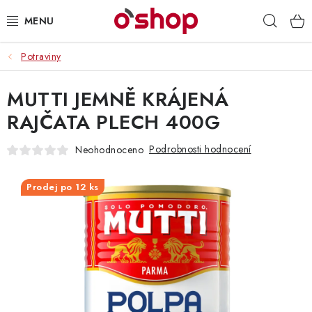
Přejít
Hleda
na
obsah
Potraviny
OSOBNÍ PÉČE
MUTTI JEMNĚ KRÁJENÁ
POTRAVINY
RAJČATA PLECH 400G
HRAČKY 🧸
Podrobnosti hodnocení
Neohodnoceno
DROGERIE
Prodej po 12 ks
ZACHRAŇTE PRODUKTY
ZNAČKY
Doprava a platba
Obchodní podmínky
Podmínky ochrany osobních údajů
Servis a reklamace