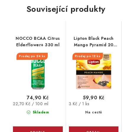
Související produkty
NOCCO BCAA Citrus
Lipton Black Peach
Elderflower+ 330 ml
Mango Pyramid 20
sáčků x1,7g
Prodej po 24 ks
Prodej po 12 ks
74,90 Kč
59,90 Kč
Měrná
Měrná
22,70 Kč / 100 ml
3 Kč / 1 ks
cena:
cena:
Skladem
Na cestě