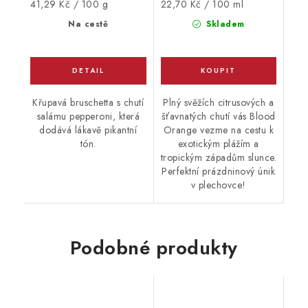
Měrná
Měrná
41,29 Kč / 100 g
22,70 Kč / 100 ml
cena:
cena:
Na cestě
Skladem
Křupavá bruschetta s chutí
Plný svěžích citrusových a
salámu pepperoni, která
šťavnatých chutí vás Blood
dodává lákavě pikantní
Orange vezme na cestu k
tón.
exotickým plážím a
tropickým západům slunce.
Perfektní prázdninový únik
v plechovce!
Podobné produkty