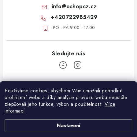
info
@
oshopcz.cz
+420722985429
PO - PÁ 9:00 - 17:00
Z
á
Používáme cookies, abychom Vám umožnili pohodlné
ZÁKAZNICKÝ SERVIS
prohlížení webu a díky analýze provozu webu neustále
p
zlepšovali jeho funkce, výkon a použitelnost.
Více
a
DOPRAVA A PLATBA
informací
DŮLEŽITÉ DOKUMENTY
t
VRÁCENÍ ZBOŽÍ
í
OBCHODNÍ PODMÍNKY
Nastavení
REKLAMACE ZBOŽÍ
OCHRANA OSOBNÍCH ÚDAJŮ