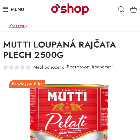
Přejít
Hleda
na
obsah
Potraviny
OSOBNÍ PÉČE
MUTTI LOUPANÁ RAJČATA
POTRAVINY
PLECH 2500G
HRAČKY 🧸
Podrobnosti hodnocení
Neohodnoceno
DROGERIE
Prodej po 6 ks
ZACHRAŇTE PRODUKTY
ZNAČKY
Doprava a platba
Obchodní podmínky
Podmínky ochrany osobních údajů
Servis a reklamace