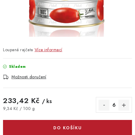
Vrácení zboží
Loupaná rajčata
Více informací
Skladem
Možnosti doručení
233,42 Kč
/ ks
Měrná cena:
9,34 Kč / 100 g
DO KOŠÍKU