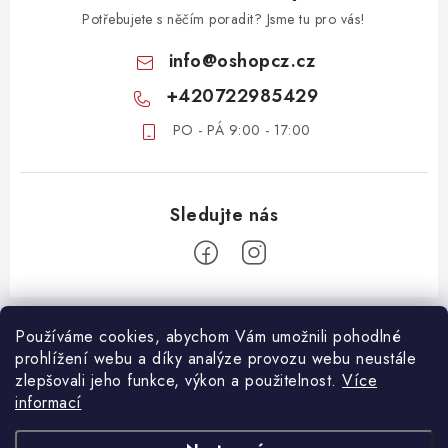
Potřebujete s něčím poradit? Jsme tu pro vás!
info
@
oshopcz.cz
+420722985429
PO - PÁ 9:00 - 17:00
Z
á
Používáme cookies, abychom Vám umožnili pohodlné
ZÁKAZNICKÝ SERVIS
prohlížení webu a díky analýze provozu webu neustále
p
zlepšovali jeho funkce, výkon a použitelnost.
Více
a
DOPRAVA A PLATBA
informací
DŮLEŽITÉ DOKUMENTY
t
VRÁCENÍ ZBOŽÍ
OBCHODNÍ PODMÍNKY