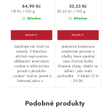
64,90 Kč
33,33 Kč
Měrná
Měrná
118 Kč / 100 g
83,32 Kč / 100 g
cena:
cena:
Skladem
Skladem
Uspokojte své chutě na
Jedinečná kombinace
sušenky. S klasickou
smetanové jemnosti a
příchutí inspirovanou
cibulky, která uspokojí
oblíbenými americkými
vaše chuťové buňky.
cookies si tahle tyčinka
Křupavé chipsy, ideální na
poradí s jakoukoliv
sdílení i jako malá
„cookie“ touhou. Jemné a
pochoutka. V balení 12 ks
krémové jádro z...
- 29,08...
Podobné produkty