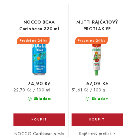
NOCCO BCAA
MUTTI RAJČATOVÝ
Caribbean 330 ml
PROTLAK SE
ZELENINOU TUBA
Prodej po 24 ks
Prodej po 24 ks
130G
74,90 Kč
67,09 Kč
Měrná
Měrná
22,70 Kč / 100 ml
51,61 Kč / 100 g
cena:
cena:
Skladem
Skladem
NOCCO Caribbean si vás
Rajčatový protlak z