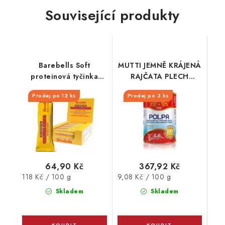
Související produkty
Barebells Soft
MUTTI JEMNĚ KRÁJENÁ
proteinová tyčinka
RAJČATA PLECH
Caramel Choco 55 g
4050G
Prodej po 12 ks
Prodej po 3 ks
64,90 Kč
367,92 Kč
Měrná
Měrná
118 Kč / 100 g
9,08 Kč / 100 g
cena:
cena:
Skladem
Skladem