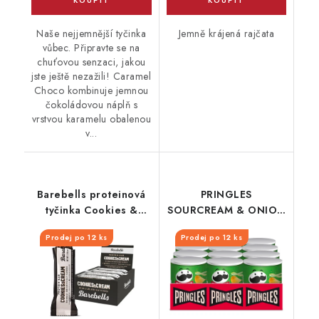
Naše nejjemnější tyčinka
Jemně krájená rajčata
vůbec. Připravte se na
chuťovou senzaci, jakou
jste ještě nezažili! Caramel
Choco kombinuje jemnou
čokoládovou náplň s
vrstvou karamelu obalenou
v...
Barebells proteinová
PRINGLES
tyčinka Cookies &
SOURCREAM & ONION
Cream 55 g
40 G
Prodej po 12 ks
Prodej po 12 ks