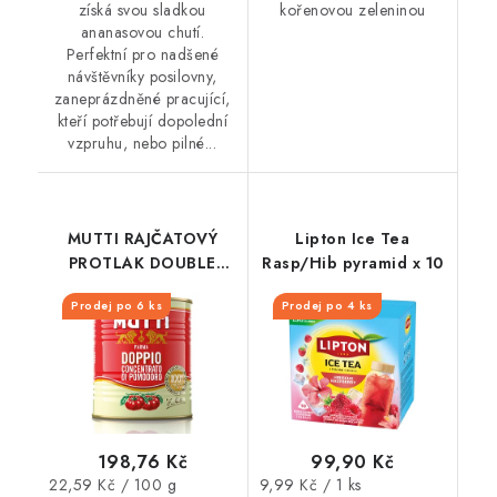
získá svou sladkou
kořenovou zeleninou
ananasovou chutí.
Perfektní pro nadšené
návštěvníky posilovny,
zaneprázdněné pracující,
kteří potřebují dopolední
vzpruhu, nebo pilné...
MUTTI RAJČATOVÝ
Lipton Ice Tea
PROTLAK DOUBLE
Rasp/Hib pyramid x 10
880G PLECH
Prodej po 6 ks
Prodej po 4 ks
198,76 Kč
99,90 Kč
Měrná
Měrná
22,59 Kč / 100 g
9,99 Kč / 1 ks