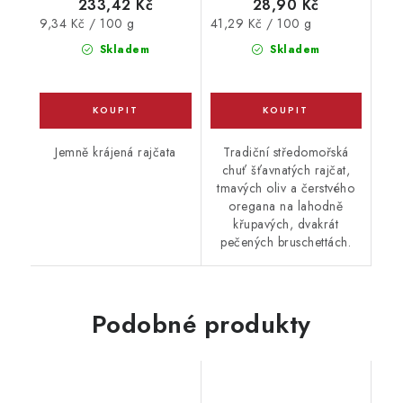
233,42 Kč
28,90 Kč
Měrná
Měrná
9,34 Kč / 100 g
41,29 Kč / 100 g
cena:
cena:
Skladem
Skladem
Jemně krájená rajčata
Tradiční středomořská
chuť šťavnatých rajčat,
tmavých oliv a čerstvého
oregana na lahodně
křupavých, dvakrát
pečených bruschettách.
Podobné produkty