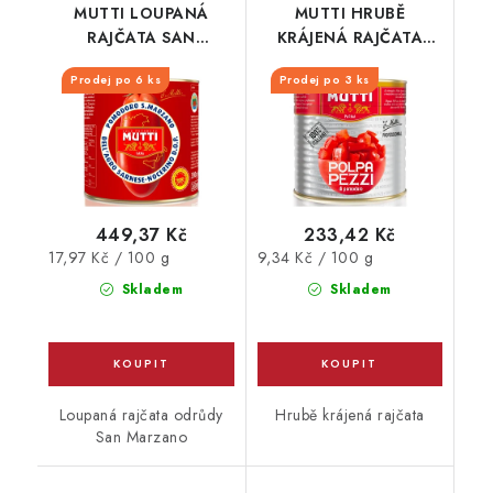
MUTTI LOUPANÁ
MUTTI HRUBĚ
RAJČATA SAN
KRÁJENÁ RAJČATA
MARZANO PLECH
PLECH 2500G
Prodej po 6 ks
Prodej po 3 ks
2500G
449,37 Kč
233,42 Kč
Měrná
Měrná
17,97 Kč / 100 g
9,34 Kč / 100 g
cena:
cena:
Skladem
Skladem
Loupaná rajčata odrůdy
Hrubě krájená rajčata
San Marzano