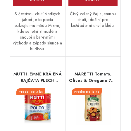
S čerstvou chutí sladkých
Čistý zelený čaj s jemnou
jahod je to pocta
chutí, ideální pro
pulzujícímu městu Miami,
každodenní chvíle klidu.
kde se letní atmosféra
snoubí s barevnými
východy a západy slunce a
hudbou.
MUTTI JEMNĚ KRÁJENÁ
MARETTI Tomato,
RAJČATA PLECH
Olives & Oregano 70g
2500G
CZSK
Prodej po 3 ks
Prodej po 15 ks