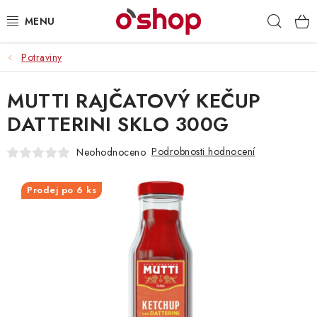
Přejít
Hleda
na
obsah
Potraviny
OSOBNÍ PÉČE
MUTTI RAJČATOVÝ KEČUP
POTRAVINY
DATTERINI SKLO 300G
HRAČKY 🧸
Podrobnosti hodnocení
Neohodnoceno
DROGERIE
Prodej po 6 ks
ZACHRAŇTE PRODUKTY
ZNAČKY
Doprava a platba
Obchodní podmínky
Podmínky ochrany osobních údajů
Servis a reklamace