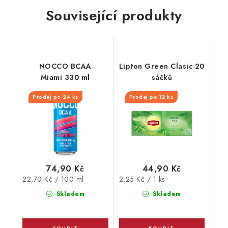
Související produkty
NOCCO BCAA
Lipton Green Clasic 20
Miami 330 ml
sáčků
Prodej po 24 ks
Prodej po 12 ks
74,90 Kč
44,90 Kč
Měrná
Měrná
22,70 Kč / 100 ml
2,25 Kč / 1 ks
cena:
cena:
Skladem
Skladem