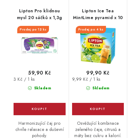
Lipton Pro klidnou
Lipton Ice Tea
mysl 20 sáčků x 1,3g
MintLime pyramid x 10
Prodej po 12 ks
Prodej po 4 ks
59,90 Kč
99,90 Kč
Měrná
Měrná
3 Kč / 1 ks
9,99 Kč / 1 ks
cena:
cena:
Skladem
Skladem
Harmonizující čaj pro
Osvěžující kombinace
chvíle relaxace a duševní
zeleného čaje, citrusů a
pohody.
máty bez cukru a kalorií.