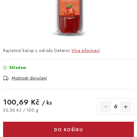
Vrácení zboží
Rajčatový kečup z odrůdy Datterini
Více informací
Skladem
Možnosti doručení
100,69 Kč
/ ks
Měrná cena:
33,56 Kč / 100 g
DO KOŠÍKU