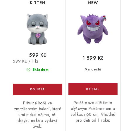
KITTEN
NEW
599 Kč
1 599 Kč
Měrná
599 Kč / 1 ks
cena:
Na cestě
Skladem
Potěšte své dítě tímto
Přítulné koťě ve
plyšovým Pokémonem o
zmrzlinovém balení, které
velikosti 60 cm. Vhodné
umí mrkat očima, při
pro děti od 1 roku.
dotyku mrká a vydává
zvuk.