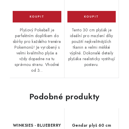
Plyšový Pokeball je
Tento 30 cm plyšák je
perfektním doplňkem do
ideální pro mazlení díky
sbírky pro každého trenéra
použití nejkvalitnějších
Pokemonů! Je vyrobený s
tkanin a velmi měkké
velmi kvalitního plyše a
výplně. Dokonalé detaily
vždy dopadne na tu
plyšáka realisticky vystihují
správnou stranu. Vhodné
postavu.
od 3...
Podobné produkty
WINKSIES - BLUEBERRY
Gendar plyš 60 cm