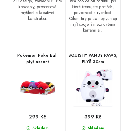
3D design, základní STEM
hra pro celou rodinu, při
koncepty, prostorové
které trénujete postřeh,
myšlení a kreativní
pozornost a rychlost.
konstrukci.
Cílem hry je co nejrychleji
najít spojení mezi dvěma
kartami a...
Pokemon Poke Ball
SQUISHY PANDY PAWS,
plyš assort
PLYŠ 30cm
299 Kč
399 Kč
Skladem
Skladem