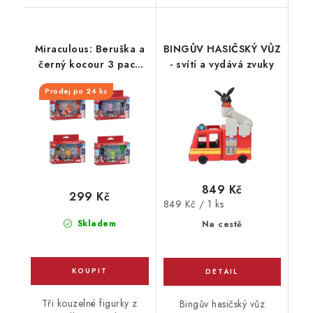
Miraculous: Beruška a
BINGŮV HASIČSKÝ VŮZ
černý kocour 3 pack
- svítí a vydává zvuky
razítka, Figurka Ast.
Prodej po 24 ks
849 Kč
299 Kč
Měrná
849 Kč / 1 ks
cena:
Skladem
Na cestě
Tři kouzelné figurky z
Bingův hasičský vůz