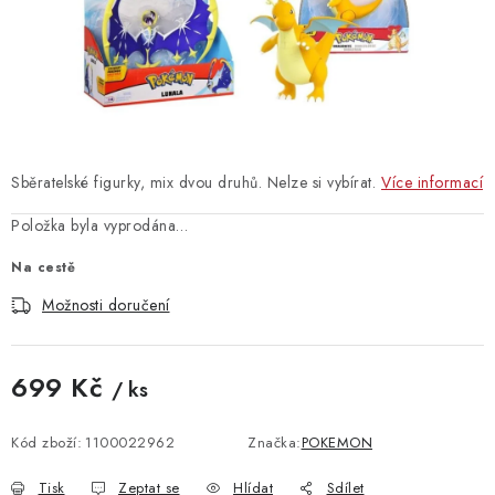
Vrácení zboží
Sběratelské figurky, mix dvou druhů. Nelze si vybírat.
Více informací
Položka byla vyprodána…
Na cestě
Možnosti doručení
699 Kč
/ ks
Měrná cena:
Kód zboží:
1100022962
Značka:
POKEMON
Tisk
Zeptat se
Hlídat
Sdílet