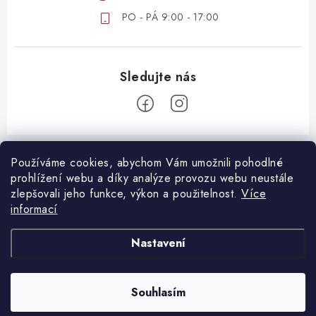
PO - PÁ 9:00 - 17:00
Z
á
Používáme cookies, abychom Vám umožnili pohodlné
ZÁKAZNICKÝ SERVIS
prohlížení webu a díky analýze provozu webu neustále
p
zlepšovali jeho funkce, výkon a použitelnost.
Více
a
DOPRAVA A PLATBA
informací
DŮLEŽITÉ DOKUMENTY
t
VRÁCENÍ ZBOŽÍ
í
OBCHODNÍ PODMÍNKY
Nastavení
REKLAMACE ZBOŽÍ
OCHRANA OSOBNÍCH ÚDAJŮ
B2B SPOLUPRÁCE
Souhlasím
Copyright 2026
Oshopcz.cz
. Všechna práva vyhrazena.
Vytvořil Shoptet Premium
MOJE OBJEDNÁVKA