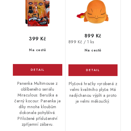
899 Kč
399 Kč
Měrná
899 Kč / 1 ks
cena:
Na cestě
Na cestě
Panenka Multimouse z
Plyšová hračky vyrobená z
oblíbeného seriálu
velmi kvalitního plyše. Má
Miraculous: Beruška a
nadýchanou výplň a proto
černý kocour. Panenka je
je velmi měkoučký.
díky mnoha kloubům
dokonale pohyblivá.
Přiložené příslušenství
zpříjemní zábavu.