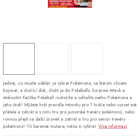
Vrácení zboží
Jediné, co musíte udělat, je vybrat Pokémona, se kterým chcete
bojovat, a útočící disk, vložit je do Pokéballu Surprise Attack a
stisknutím tlačítka Pokéball roztočíte a odhalíte svého Pokémona a
jeho útok! Můžete hrát pravidla tréninku pro 1 hráče nebo vyzvat své
přátele a zahrát si s nimi hru pro juniorské trenéry pokémonů, nebo
rovnou přejít na další úroveň a zahrát si hru pro senior trenéry
pokémonů! Tři barevné mutace, nelze si vybírat.
Více informací