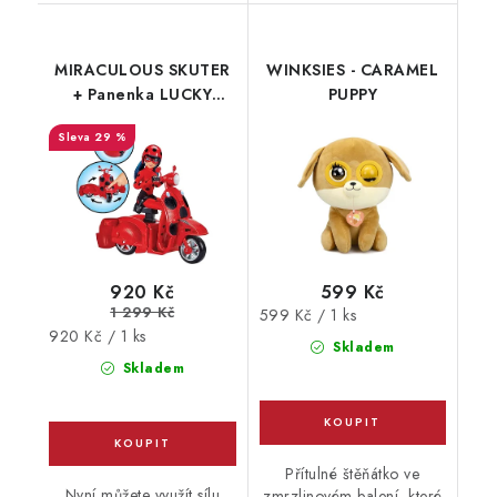
MIRACULOUS SKUTER
WINKSIES - CARAMEL
+ Panenka LUCKY
PUPPY
CHARM (playset)
29 %
920 Kč
599 Kč
1 299 Kč
Měrná
599 Kč / 1 ks
Měrná
920 Kč / 1 ks
cena:
Skladem
cena:
Skladem
Přítulné štěňátko ve
Nyní můžete využít sílu
zmrzlinovém balení, které