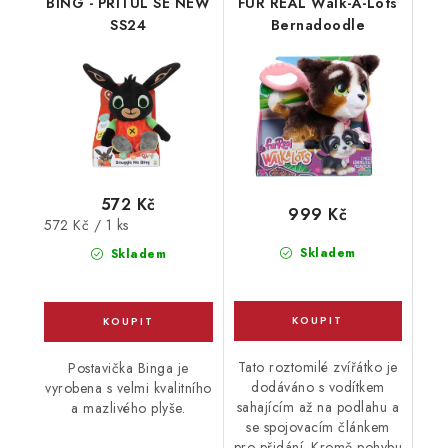
BING - PŘITUL SE NEW
FUR REAL Walk-A-Lots
SS24
Bernadoodle
572 Kč
999 Kč
Měrná
572 Kč / 1 ks
cena:
Skladem
Skladem
Tato roztomilé zvířátko je
Postavička Binga je
dodáváno s vodítkem
vyrobena s velmi kvalitního
sahajícím až na podlahu a
a mazlivého plyše.
se spojovacím článkem
pro přidání. Kromě pohybu