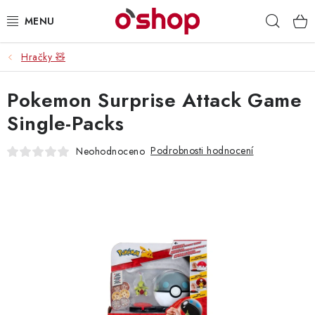
Přejít
Hleda
na
obsah
Hračky 🧸
OSOBNÍ PÉČE
Pokemon Surprise Attack Game
POTRAVINY
Single-Packs
HRAČKY 🧸
Podrobnosti hodnocení
Neohodnoceno
DROGERIE
ZACHRAŇTE PRODUKTY
ZNAČKY
Doprava a platba
Obchodní podmínky
Podmínky ochrany osobních údajů
Servis a reklamace