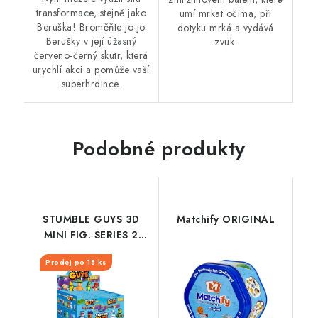
transformace, stejně jako
umí mrkat očima, při
Beruška! Broměňte jo-jo
dotyku mrká a vydává
Berušky v její úžasný
zvuk.
červeno-černý skutr, která
urychlí akci a pomůže vaší
superhrdince.
Podobné produkty
STUMBLE GUYS 3D
Matchify ORIGINAL
MINI FIG. SERIES 2
FLOW PACK
Prodej po 18 ks