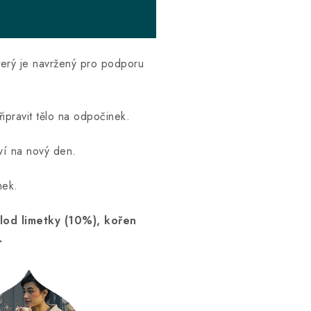
terý je navržený pro podporu
ipravit tělo na odpočinek.
aví na nový den.
nek.
plod limetky (
10%
), kořen
.