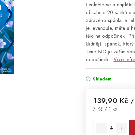
Uvolněte se a najděte
obsahuje 20 sáčků bio
zdravého spánku a rel
je levandule, máta a h
tělo na odpočinek. Při
klidnější spánek, kter
Time BIO je vaším spo
odpočinek.
Více info
Skladem
139,90 Kč
/
Měrná cena:
7 Kč / 1 ks