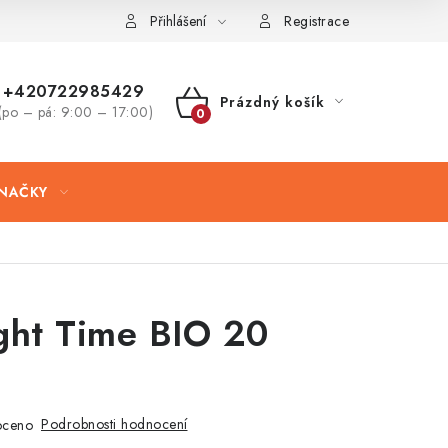
Přihlášení
Registrace
+420722985429
Prázdný košík
(po – pá: 9:00 – 17:00)
NÁKUPNÍ
KOŠÍK
NAČKY
ght Time BIO 20
Podrobnosti hodnocení
oceno