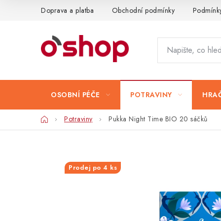
Přejít
Doprava a platba
Obchodní podmínky
Podmínky
na
obsah
OSOBNÍ PÉČE
POTRAVINY
HRAČ
Domů
Potraviny
Pukka Night Time BIO 20 sáčků
Prodej po 4 ks