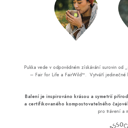
Pukka vede v odpovědném získávání surovin od „pl
– Fair for Life a FairWild™. Vytváří jedinečné 
Balení je inspirováno krásou a symetrií příro
a certifikovaného kompostovatelného čajové
pro trávení a m