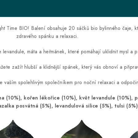
ght Time BIO! Balení obsahuje 20 sáčků bio bylinného čaje, k
zdravého spánku a relaxaci.
 levandule, máta a heřmánek, které pomáhají uklidnit mysl a př
ůžete zažít hlubší a klidnější spánek, který vás obnoví a připr
e vaším spolehlivým společníkem pro noční relaxaci a odpoči
ma (
10%
), kořen lékořice (
10%
), květ levandule (
10%
), 
bazalka posvátná (
5%
), levandulová silice (
5%
),
tulsi
(
5%
)