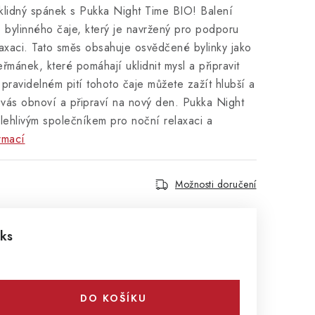
 klidný spánek s Pukka Night Time BIO! Balení
 bylinného čaje, který je navržený pro podporu
axaci. Tato směs obsahuje osvědčené bylinky jako
eřmánek, které pomáhají uklidnit mysl a připravit
 pravidelném pití tohoto čaje můžete zažít hlubší a
ý vás obnoví a připraví na nový den. Pukka Night
lehlivým společníkem pro noční relaxaci a
rmací
Možnosti doručení
 ks
DO KOŠÍKU