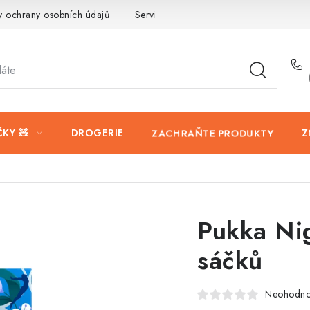
 ochrany osobních údajů
Servis a reklamace
Vrácení zboží
KY 🧸
DROGERIE
ZACHRAŇTE PRODUKTY
Z
Pukka Ni
sáčků
Neohodn