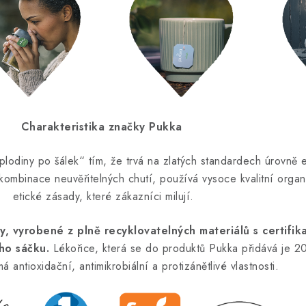
Charakteristika značky Pukka
odiny po šálek“ tím, že trvá na zlatých standardech úrovně e
kombinace neuvěřitelných chutí, používá vysoce kvalitní organi
etické zásady, které zákazníci milují.
dy, vyrobené z plně recyklovatelných materiálů s certifik
ho sáčku.
Lékořice, která se do produktů Pukka přidává je 200
á antioxidační, antimikrobiální a protizánětlivé vlastnosti.