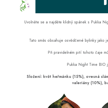
Uvolněte se a najděte klidný spánek s Pukka Ni
Tato směs obsahuje osvědčené bylinky jako je
Při pravidelném pití tohoto čaje m
Pukka Night Time BIO j
Složení: květ heřmánku (
15%
), ovesná slá
valeriány (
10%
), 