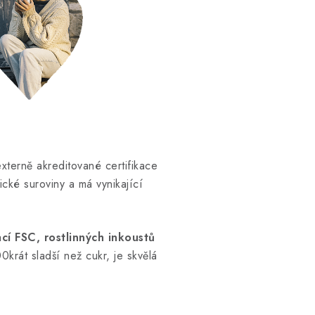
xterně akreditované certifikace
cké suroviny a má vynikající
ací FSC, rostlinných inkoustů
krát sladší než cukr, je skvělá