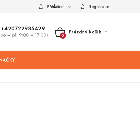
Přihlášení
Registrace
+420722985429
Prázdný košík
(po – pá: 9:00 – 17:00)
NÁKUPNÍ
KOŠÍK
NAČKY