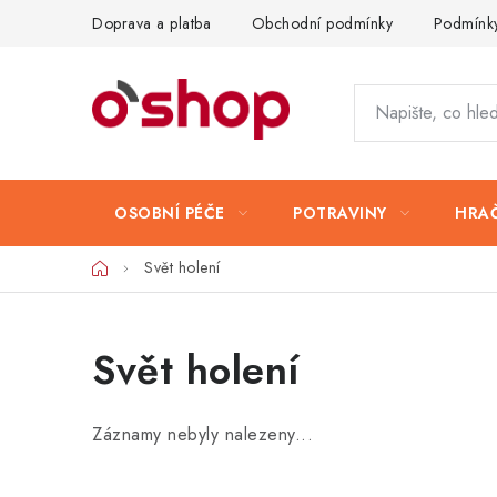
Přejít
Doprava a platba
Obchodní podmínky
Podmínky
na
obsah
OSOBNÍ PÉČE
POTRAVINY
HRAČ
Domů
Svět holení
Svět holení
Záznamy nebyly nalezeny...