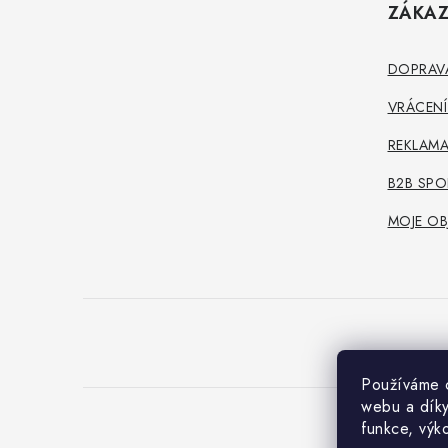
ZÁKAZ
p
a
DOPRAVA
t
VRÁCENÍ
í
REKLAMA
B2B SPO
MOJE OB
Používáme c
webu a díky
funkce, výk