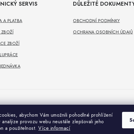
NICKÝ SERVIS
DŮLEŽITÉ DOKUMENT
 A PLATBA
OBCHODNÍ PODMÍNKY
 ZBOŽÍ
OCHRANA OSOBNÍCH ÚDAJŮ
CE ZBOŽÍ
LUPRÁCE
JEDNÁVKA
ookies, abychom Vám umožnili pohodlné prohlížení
S
 analýze provozu webu neustále zlepšovali jeho
on a použitelnost.
Více informací
Copyright 2026
Oshopcz.cz
. Všechna práva vyhrazena.