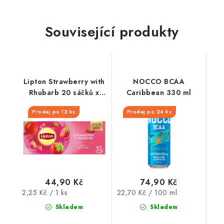
Související produkty
Lipton Strawberry with
NOCCO BCAA
Rhubarb 20 sáčků x
Caribbean 330 ml
1,7g
Prodej po 12 ks
Prodej po 24 ks
44,90 Kč
74,90 Kč
Měrná
Měrná
2,25 Kč / 1 ks
22,70 Kč / 100 ml
cena:
cena:
Skladem
Skladem