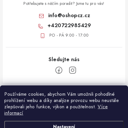
Potřebujete s něčím poradit? Jsme tu pro vás!
info
@
oshopcz.cz
+420722985429
PO - PÁ 9:00 - 17:00
Z
á
Používáme cookies, abychom Vám umožnili pohodlné
ZÁKAZNICKÝ SERVIS
prohlížení webu a díky analýze provozu webu neustále
p
zlepšovali jeho funkce, výkon a použitelnost.
Více
a
DOPRAVA A PLATBA
informací
DŮLEŽITÉ DOKUMENTY
t
VRÁCENÍ ZBOŽÍ
í
OBCHODNÍ PODMÍNKY
Nastavení