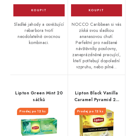
Sladké jahody a osvěžující
NOCCO Caribbean si vás
rebarbora tvoří
získá svou sladkou
neodolatelně ovocnou
ananasovou chutí.
kombinaci.
Perfektní pro nadšené
návštěvníky posilovny,
zaneprázdněné pracující,
kteří potřebují dopolední
vzpruhu, nebo pilné...
Lipton Green Mint 20
Lipton Black Vanilla
sáčků
Caramel Pyramid 20
sáčků x1,7g
Prodej po 12 ks
Prodej po 12 ks