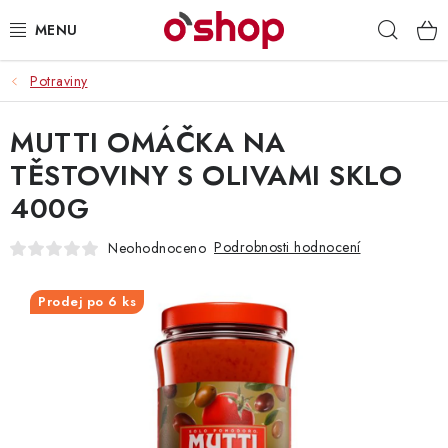
Přejít
Hleda
na
obsah
Potraviny
OSOBNÍ PÉČE
MUTTI OMÁČKA NA
POTRAVINY
TĚSTOVINY S OLIVAMI SKLO
HRAČKY 🧸
400G
DROGERIE
Podrobnosti hodnocení
Neohodnoceno
ZACHRAŇTE PRODUKTY
Prodej po 6 ks
ZNAČKY
Doprava a platba
Obchodní podmínky
Podmínky ochrany osobních údajů
Servis a reklamace