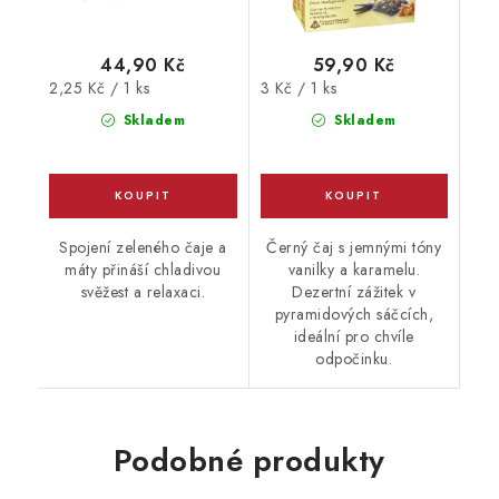
44,90 Kč
59,90 Kč
Měrná
Měrná
2,25 Kč / 1 ks
3 Kč / 1 ks
cena:
cena:
Skladem
Skladem
Spojení zeleného čaje a
Černý čaj s jemnými tóny
máty přináší chladivou
vanilky a karamelu.
svěžest a relaxaci.
Dezertní zážitek v
pyramidových sáčcích,
ideální pro chvíle
odpočinku.
Podobné produkty