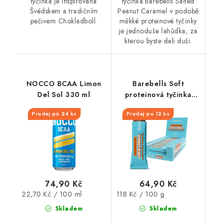
tyčinka je inspirovaná
tyčinka.Barebells Salted
Švédskem a tradičním
Peanut Caramel v podobě
pečivem Chokladboll.
měkké proteinové tyčinky
je jednoduše lahůdka, za
kterou byste dali duši.
NOCCO BCAA Limon
Barebells Soft
Del Sol 330 ml
proteinová tyčinka
Coco Choco 55 g
Prodej po 24 ks
Prodej po 12 ks
74,90 Kč
64,90 Kč
Měrná
Měrná
22,70 Kč / 100 ml
118 Kč / 100 g
cena:
cena:
Skladem
Skladem