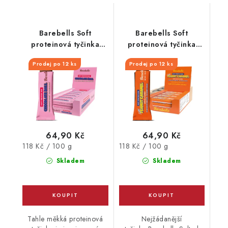
Barebells Soft
Barebells Soft
proteinová tyčinka
proteinová tyčinka
Chocolate Ball 55 g
Peanut Caramel 55 g
Prodej po 12 ks
Prodej po 12 ks
64,90 Kč
64,90 Kč
Měrná
Měrná
118 Kč / 100 g
118 Kč / 100 g
cena:
cena:
Skladem
Skladem
Tahle měkká proteinová
Nejžádanější