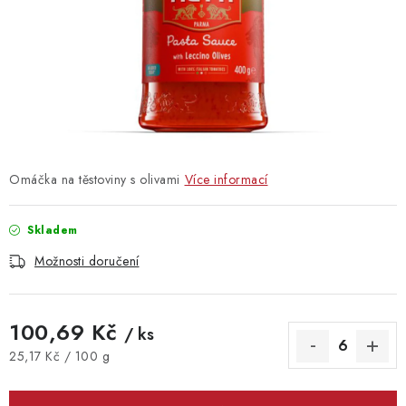
Vrácení zboží
Omáčka na těstoviny s olivami
Více informací
Skladem
Možnosti doručení
100,69 Kč
/ ks
Měrná cena:
25,17 Kč / 100 g