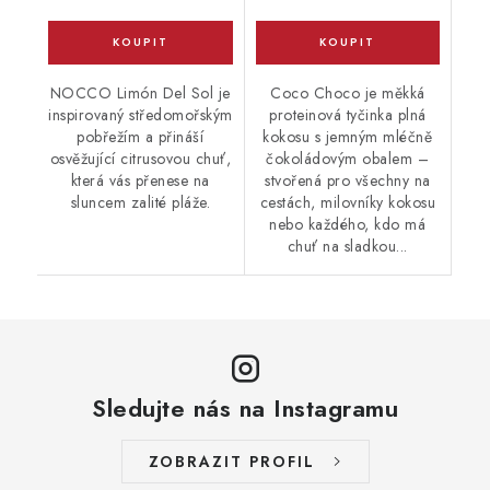
NOCCO Limón Del Sol je
Coco Choco je měkká
inspirovaný středomořským
proteinová tyčinka plná
pobřežím a přináší
kokosu s jemným mléčně
osvěžující citrusovou chuť,
čokoládovým obalem –
která vás přenese na
stvořená pro všechny na
sluncem zalité pláže.
cestách, milovníky kokosu
nebo každého, kdo má
chuť na sladkou...
Sledujte nás na Instagramu
ZOBRAZIT PROFIL