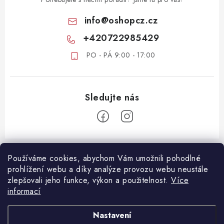
info
@
oshopcz.cz
+420722985429
PO - PÁ 9:00 - 17:00
Z
á
Používáme cookies, abychom Vám umožnili pohodlné
ZÁKAZNICKÝ SERVIS
prohlížení webu a díky analýze provozu webu neustále
p
zlepšovali jeho funkce, výkon a použitelnost.
Více
a
DOPRAVA A PLATBA
informací
DŮLEŽITÉ DOKUMENTY
t
VRÁCENÍ ZBOŽÍ
í
OBCHODNÍ PODMÍNKY
Nastavení