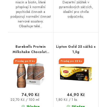
niacin a biotin, které
Dezertní zážitek v
přispívají k normální
pyramidových sáčcích,
psychické činnosti a
ideální pro chvíle
podporují normální činnost
odpočinku.
nervové soustavy.
Obsahuje také...
Barebells Protein
Lipton Gold 25 sáčků x
Milkshake Chocolate
1,5g
330 ml
Prodej po 8 ks
Prodej po 32 ks
74,90 Kč
44,90 Kč
Měrná
Měrná
22,70 Kč / 100 ml
1,80 Kč / 1 ks
cena:
cena:
Skladem
Skladem