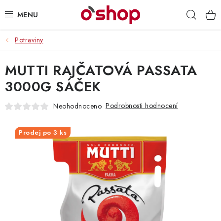
Přejít
Hleda
na
obsah
Potraviny
OSOBNÍ PÉČE
MUTTI RAJČATOVÁ PASSATA
POTRAVINY
3000G SÁČEK
HRAČKY 🧸
Podrobnosti hodnocení
Neohodnoceno
DROGERIE
Prodej po 3 ks
ZACHRAŇTE PRODUKTY
ZNAČKY
Doprava a platba
Obchodní podmínky
Podmínky ochrany osobních údajů
Servis a reklamace