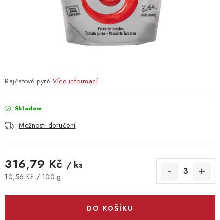
Vrácení zboží
Rajčatové pyré
Více informací
Skladem
Možnosti doručení
316,79 Kč
/ ks
Měrná cena:
10,56 Kč / 100 g
DO KOŠÍKU