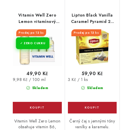
Vitamin Well Zero
Lipton Black Vanilla
Lemon vitamínový
Caramel Pyramid 20
nápoj 500 ml
sáčků x1,7g
Prodej po 12 ks
Prodej po 12 ks
ZERO CUKRU
49,90 Kč
59,90 Kč
Měrná
Měrná
9,98 Kč / 100 ml
3 Kč / 1 ks
cena:
cena:
Skladem
Skladem
Vitamin Well Zero Lemon
Černý čaj s jemnými tóny
obsahuje vitamin B6,
vanilky a karamelu.