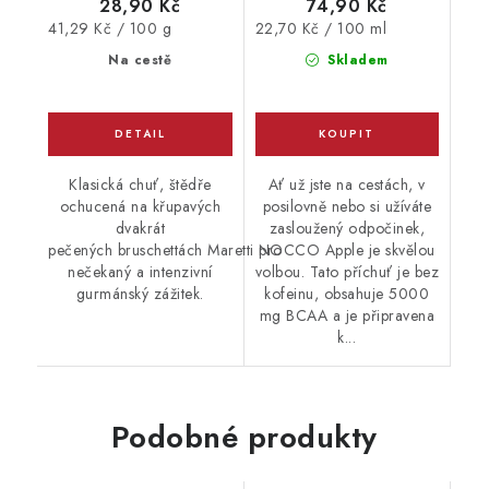
28,90 Kč
74,90 Kč
Měrná
Měrná
41,29 Kč / 100 g
22,70 Kč / 100 ml
cena:
cena:
Na cestě
Skladem
Klasická chuť, štědře
Ať už jste na cestách, v
ochucená na křupavých
posilovně nebo si užíváte
dvakrát
zasloužený odpočinek,
pečených bruschettách Maretti pro
NOCCO Apple je skvělou
nečekaný a intenzivní
volbou. Tato příchuť je bez
gurmánský zážitek.
kofeinu, obsahuje 5000
mg BCAA a je připravena
k...
Podobné produkty