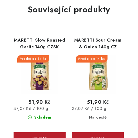
Související produkty
MARETTI Slow Roasted
MARETTI Sour Cream
Garlic 140g CZSK
& Onion 140g CZ
Prodej po 14 ks
Prodej po 14 ks
51,90 Kč
51,90 Kč
Měrná
Měrná
37,07 Kč / 100 g
37,07 Kč / 100 g
cena:
cena:
Skladem
Na cestě