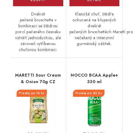
Dvakrát
Klasická chuť, štědře
pečená bruschetta v
ochucená na křupavých
kombinaci se štědrou
dvakrát
porcí pečeného česneku
pečených bruschettách Maretti pro
vytváří jednoduchou, ale
nečekaný a intenzivní
zároveň vytříbenou
gurmánský zážitek.
chuťovou kombinaci.
MARETTI Sour Cream
NOCCO BCAA Apple+
& Onion 70g CZ
330 ml
Prodej po 15 ks
Prodej po 24 ks