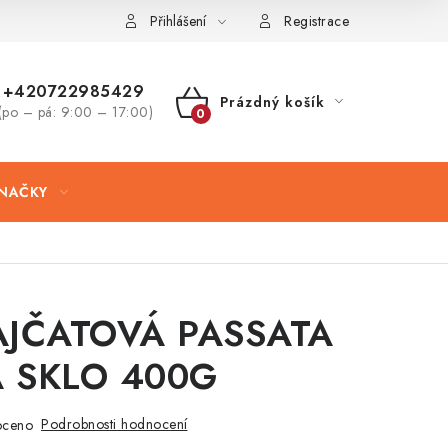
Přihlášení
Registrace
+420722985429
Prázdný košík
(po – pá: 9:00 – 17:00)
NÁKUPNÍ
KOŠÍK
NAČKY
AJČATOVÁ PASSATA
 SKLO 400G
Podrobnosti hodnocení
oceno