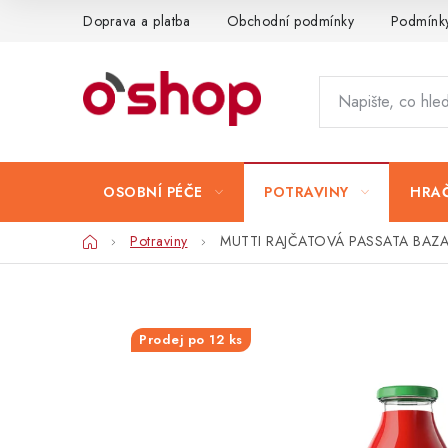
Přejít
Doprava a platba
Obchodní podmínky
Podmínky
na
obsah
OSOBNÍ PÉČE
POTRAVINY
HRAČ
Domů
Potraviny
MUTTI RAJČATOVÁ PASSATA BAZ
Prodej po 12 ks