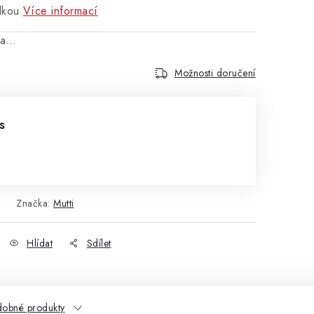
lkou
Více informací
na…
Možnosti doručení
s
Značka:
Mutti
Hlídat
Sdílet
obné produkty