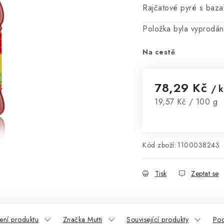
Rajčatové pyré s baza
Položka byla vyprodá
Na cestě
78,29 Kč
/ k
Měrná cena:
19,57 Kč / 100 g
Kód zboží:
1100038243
Tisk
Zeptat se
ní produktu
Značka Mutti
Související produkty
Pod