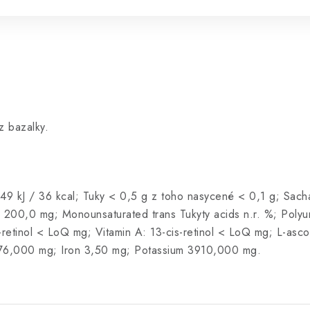
z bazalky.
49 kJ / 36 kcal; Tuky < 0,5 g z toho nasycené < 0,1 g; Sacha
k 200,0 mg; Monounsaturated trans Tukyty acids n.r. %; Polyun
-retinol < LoQ mg; Vitamin A: 13-cis-retinol < LoQ mg; L-asco
 176,000 mg; Iron 3,50 mg; Potassium 3910,000 mg.