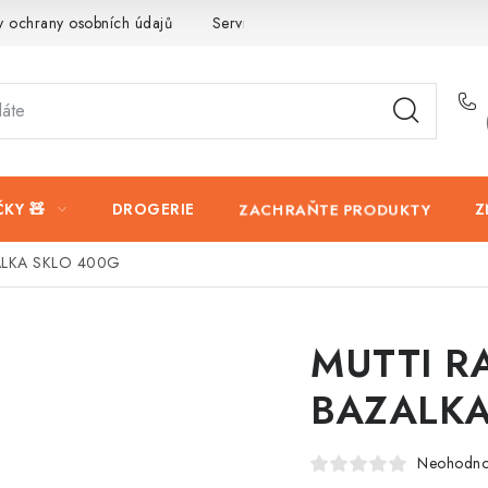
 ochrany osobních údajů
Servis a reklamace
Vrácení zboží
KY 🧸
DROGERIE
ZACHRAŇTE PRODUKTY
Z
ALKA SKLO 400G
MUTTI R
BAZALKA
Neohodn