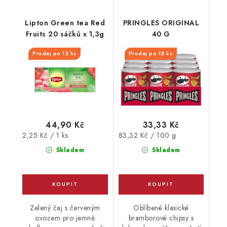
Lipton Green tea Red
PRINGLES ORIGINAL
Fruits 20 sáčků x 1,3g
40 G
Prodej po 12 ks
Prodej po 12 ks
44,90 Kč
33,33 Kč
Měrná
Měrná
2,25 Kč / 1 ks
83,32 Kč / 100 g
cena:
cena:
Skladem
Skladem
Zelený čaj s červeným
Oblíbené klasické
ovocem pro jemně
bramborové chipsy s