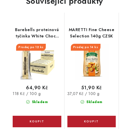
Související produkty
Barebells proteinová
MARETTI Fine Cheese
tyčinka White Choco
Selection 140g CZSK
Almond 55 g
Prodej po 12 ks
Prodej po 14 ks
64,90 Kč
51,90 Kč
Měrná
Měrná
118 Kč / 100 g
37,07 Kč / 100 g
cena:
cena:
Skladem
Skladem