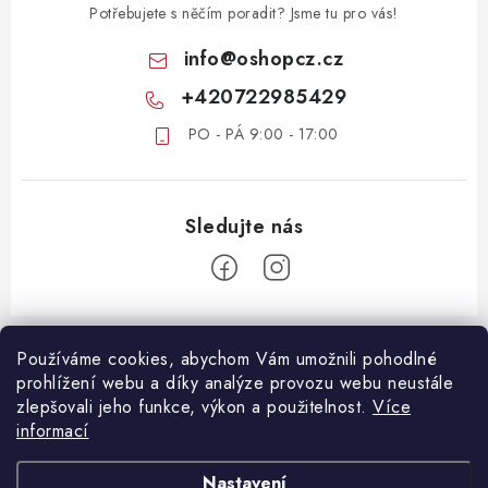
Potřebujete s něčím poradit? Jsme tu pro vás!
info
@
oshopcz.cz
+420722985429
PO - PÁ 9:00 - 17:00
Z
á
Používáme cookies, abychom Vám umožnili pohodlné
ZÁKAZNICKÝ SERVIS
prohlížení webu a díky analýze provozu webu neustále
p
zlepšovali jeho funkce, výkon a použitelnost.
Více
a
DOPRAVA A PLATBA
informací
DŮLEŽITÉ DOKUMENTY
t
VRÁCENÍ ZBOŽÍ
í
OBCHODNÍ PODMÍNKY
Nastavení