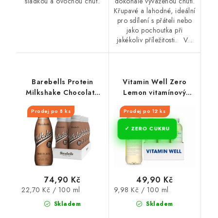
sladkou a ovocnou chuť.
dokonale vyváženou chutí.
Křupavé a lahodné, ideální
pro sdílení s přáteli nebo
jako pochoutka při
jakékoliv příležitosti. V...
Barebells Protein
Vitamin Well Zero
Milkshake Chocolate
Lemon vitamínový
330 ml
nápoj 500 ml
Prodej po 8 ks
Prodej po 12 ks
ZERO CUKRU
74,90 Kč
49,90 Kč
Měrná
Měrná
22,70 Kč / 100 ml
9,98 Kč / 100 ml
cena:
cena:
Skladem
Skladem