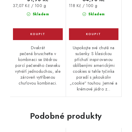
Měrná
Měrná
37,07 Kč / 100 g
118 Kč / 100 g
cena:
cena:
Skladem
Skladem
Dvakrát
Uspokojte své chutě na
pečená bruschetta v
sušenky. S klasickou
kombinaci se štědrou
příchutí inspirovanou
porcí pečeného česneku
oblíbenými americkými
vytváří jednoduchou, ale
cookies si tahle tyčinka
zároveň vytříbenou
poradí s jakoukoliv
chuťovou kombinaci.
„cookie“ touhou. Jemné a
krémové jádro z...
Podobné produkty