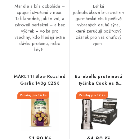
Mandle a bílá čokoláda –
Lehká
spojení stvořené v nebi.
jednohubková bruschetta v
Tak lahodné, jak to zní, a
gurmánské chuti pečlivě
zároveň perfektní – a bez
vybraných druhů sýra,
výčitek – volba pro
které zaručují požitkový
všechny, kdo hledají extra
zážitek pro váš chuťový
dávku proteinu, nebo
vjem.
když...
MARETTI Slow Roasted
Barebells proteinová
Garlic 140g CZSK
tyčinka Cookies &
Cream 55 g
Prodej po 14 ks
Prodej po 12 ks
51,90 Kč
64,90 Kč