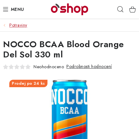
Přejít
Hleda
na
obsah
Potraviny
OSOBNÍ PÉČE
NOCCO BCAA Blood Orange
POTRAVINY
Del Sol 330 ml
HRAČKY 🧸
Podrobnosti hodnocení
Neohodnoceno
DROGERIE
Prodej po 24 ks
ZACHRAŇTE PRODUKTY
ZNAČKY
Doprava a platba
Obchodní podmínky
Podmínky ochrany osobních údajů
Servis a reklamace