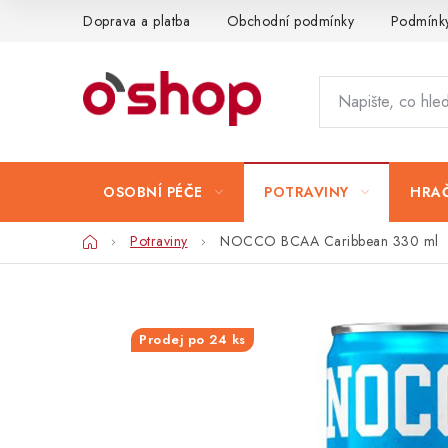
Přejít
Doprava a platba
Obchodní podmínky
Podmínky
na
obsah
OSOBNÍ PÉČE
POTRAVINY
HRAČ
Domů
Potraviny
NOCCO BCAA Caribbean 330 ml
Prodej po 24 ks