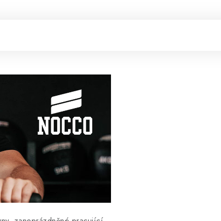
vny, zaneprázdněné pracující,