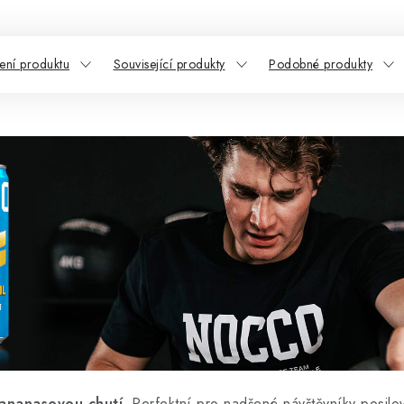
ní produktu
Související produkty
Podobné produkty
ananasovou chutí.
Perfektní pro nadšené návštěvníky posilo