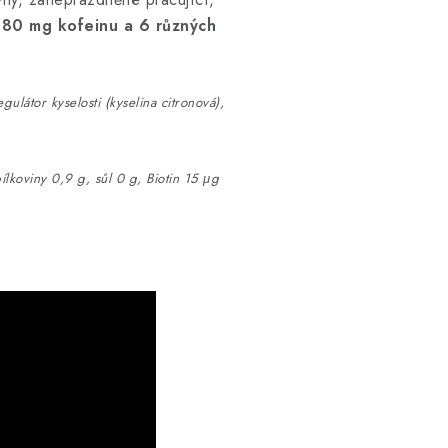
180 mg kofeinu a 6 různých
gulátor kyselosti (kyselina citronová),
ílkoviny 0,9 g, sůl 0 g, Biotin 15 μg