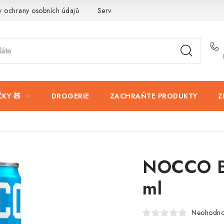
 ochrany osobních údajů
Servis a reklamace
Vrácení zboží
KY 🧸
DROGERIE
ZACHRAŇTE PRODUKTY
Z
NOCCO B
ml
Neohodn