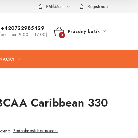
Přihlášení
Registrace
+420722985429
Prázdný košík
(po – pá: 9:00 – 17:00)
NÁKUPNÍ
KOŠÍK
NAČKY
CAA Caribbean 330
Podrobnosti hodnocení
oceno