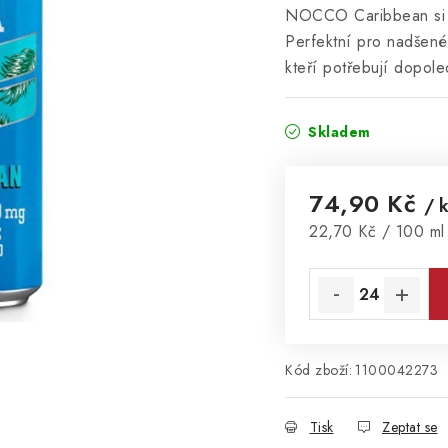
NOCCO Caribbean si v
Perfektní pro nadšené
kteří potřebují dopole
Skladem
74,90 Kč
/ 
Měrná cena:
22,70 Kč / 100 ml
Kód zboží:
1100042273
Tisk
Zeptat se