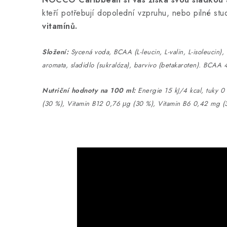
kteří potřebují dopolední vzpruhu, nebo pilné stu
vitamínů.
Složení:
Sycená voda, BCAA (L-leucin, L-valin, L-isoleucin), ko
aromata, sladidlo (sukralóza), barvivo (betakaroten). BCAA 4
Nutriční hodnoty na 100 ml:
Energie 15 kJ/4 kcal, tuky 0 
(30 %), Vitamin B12 0,76 μg (30 %), Vitamin B6 0,42 mg (3