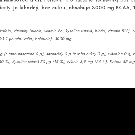
denty.
Je lahodný, bez cukru, obsahuje 3000 mg BCAA, 
fein, vitamíny (niacin, vitamin B6, kyselina listová, biotin, vitamin B12), re
:1:1 (leucin, valin, isoleucin): 3000 mg.
g (z toho nasycené 0 g), sacharidy 0 g (z toho cukry 0 g), vláknina 0 g, b
0 %), Kyselina listová 30 μg (15 %), Niacin 3,9 mg (24 %), Kofein 55 mg