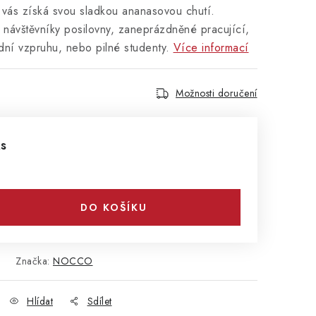
ás získá svou sladkou ananasovou chutí.
 návštěvníky posilovny, zaneprázdněné pracující,
dní vzpruhu, nebo pilné studenty.
Více informací
Možnosti doručení
ks
DO KOŠÍKU
Značka:
NOCCO
Hlídat
Sdílet