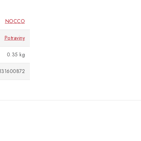
NOCCO
Potraviny
0.35 kg
131600872
.