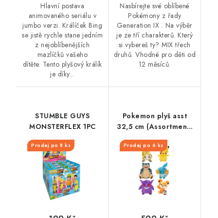
Hlavní postava
Nasbírejte své oblíbené
animovaného seriálu v
Pokémony z řady
jumbo verzi. Králíček Bing
Generation IX . Na výběr
se jistě rychle stane jedním
je ze tří charakterů. Který
z nejoblíbenějších
si vybereš ty? MIX třech
mazlíčků vašeho
druhů. Vhodné pro děti od
dítěte. Tento plyšový králík
12 měsíců.
je díky...
STUMBLE GUYS
Pokemon plyš asst
MONSTERFLEX 1PC
32,5 cm (Assortment)
W12
Prodej po 8 ks
Prodej po 6 ks