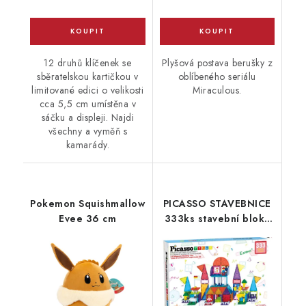
12 druhů klíčenek se
Plyšová postava berušky z
sběratelskou kartičkou v
oblíbeného seriálu
limitované edici o velikosti
Miraculous.
cca 5,5 cm umístěna v
sáčku a displeji. Najdi
všechny a vyměň s
kamarády.
Pokemon Squishmallow
PICASSO STAVEBNICE
Evee 36 cm
333ks stavební bloky
set