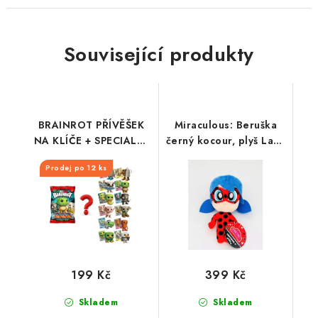
Související produkty
BRAINROT PŘÍVĚŠEK
Miraculous: Beruška
NA KLÍČE + SPECIALNÍ
černý kocour, plyš Lady
KARTA
Bug
Prodej po 12 ks
199 Kč
399 Kč
Skladem
Skladem