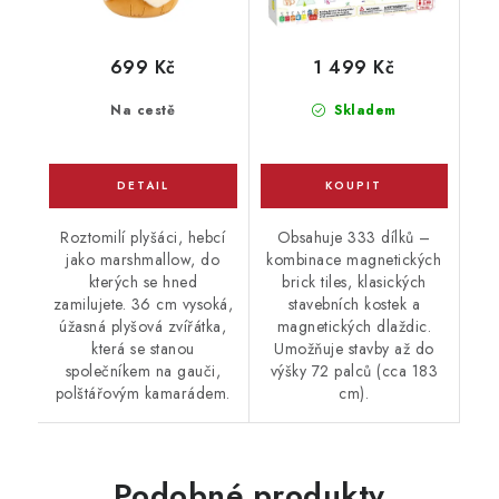
699 Kč
1 499 Kč
Na cestě
Skladem
Roztomilí plyšáci, hebcí
Obsahuje 333 dílků –
jako marshmallow, do
kombinace magnetických
kterých se hned
brick tiles, klasických
zamilujete. 36 cm vysoká,
stavebních kostek a
úžasná plyšová zvířátka,
magnetických dlaždic.
která se stanou
Umožňuje stavby až do
společníkem na gauči,
výšky 72 palců (cca 183
polštářovým kamarádem.
cm).
Podobné produkty