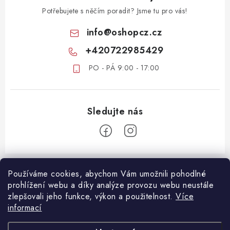
Potřebujete s něčím poradit? Jsme tu pro vás!
info
@
oshopcz.cz
+420722985429
PO - PÁ 9:00 - 17:00
Z
á
Používáme cookies, abychom Vám umožnili pohodlné
ZÁKAZNICKÝ SERVIS
prohlížení webu a díky analýze provozu webu neustále
p
zlepšovali jeho funkce, výkon a použitelnost.
Více
a
DOPRAVA A PLATBA
informací
DŮLEŽITÉ DOKUMENTY
t
VRÁCENÍ ZBOŽÍ
OBCHODNÍ PODMÍNKY