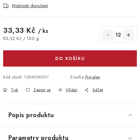
Možnosti doručení
33,33 Kč
/ ks
Měrná cena:
83,32 Kč / 100 g
DO KOŠÍKU
Kód zboží:
1006000011
Značka:
Pringles
Tisk
Zeptat se
Hlídat
Sdílet
Popis produktu
Parametry produktu