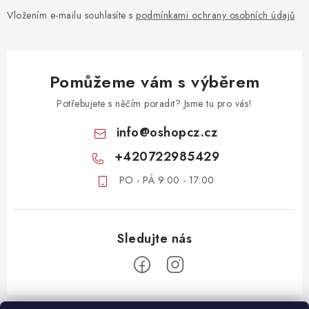
Vložením e-mailu souhlasíte s
podmínkami ochrany osobních údajů
Pomůžeme vám s výběrem
Potřebujete s něčím poradit? Jsme tu pro vás!
info
@
oshopcz.cz
+420722985429
PO - PÁ 9:00 - 17:00
Z