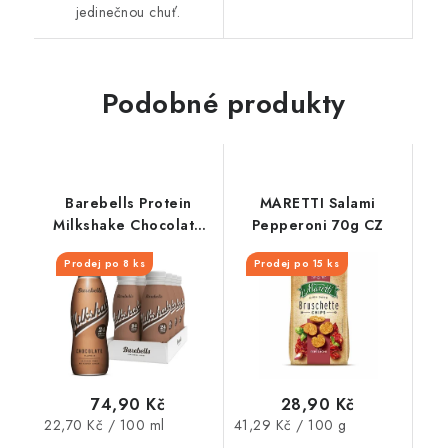
jedinečnou chuť.
Podobné produkty
Barebells Protein
MARETTI Salami
Milkshake Chocolate
Pepperoni 70g CZ
330 ml
Prodej po 8 ks
Prodej po 15 ks
74,90 Kč
28,90 Kč
Měrná
Měrná
22,70 Kč / 100 ml
41,29 Kč / 100 g
cena:
cena: