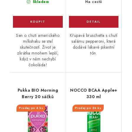
Skladem
Na cestě
Sen o chuti amerického
Křupavá bruschetta s chutí
milkshaku se stal
salámu pepperoni, která
skutečností. Život je
dodává lákavě pikantní
zkrátka mnohem lepší,
tón.
když v něm nechybí
čokoláda!
Pukka BIO Morning
NOCCO BCAA Apple+
Berry 20 sáčků
330 ml
Prodej po 4 ks
Prodej po 24 ks