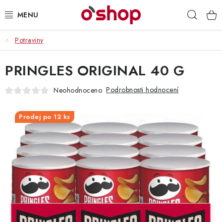
Přejít
Hleda
na
obsah
Potraviny
OSOBNÍ PÉČE
PRINGLES ORIGINAL 40 G
POTRAVINY
Podrobnosti hodnocení
Neohodnoceno
HRAČKY 🧸
Prodej po 12 ks
DROGERIE
ZACHRAŇTE PRODUKTY
ZNAČKY
Doprava a platba
Obchodní podmínky
Podmínky ochrany osobních údajů
Servis a reklamace