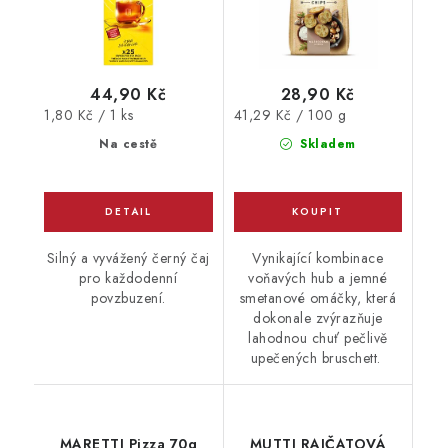
44,90 Kč
28,90 Kč
Měrná
Měrná
1,80 Kč / 1 ks
41,29 Kč / 100 g
cena:
cena:
Na cestě
Skladem
Silný a vyvážený černý čaj
Vynikající kombinace
pro každodenní
voňavých hub a jemné
povzbuzení.
smetanové omáčky, která
dokonale zvýrazňuje
lahodnou chuť pečlivě
upečených bruschett.
MARETTI Pizza 70g
MUTTI RAJČATOVÁ