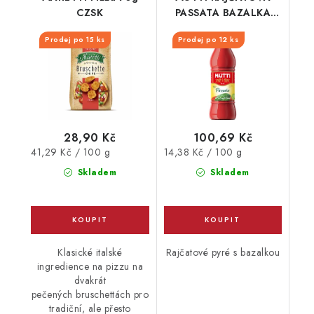
CZSK
PASSATA BAZALKA
SKLO 700G
Prodej po 15 ks
Prodej po 12 ks
28,90 Kč
100,69 Kč
Měrná
Měrná
41,29 Kč / 100 g
14,38 Kč / 100 g
cena:
cena:
Skladem
Skladem
Klasické italské
Rajčatové pyré s bazalkou
ingredience na pizzu na
dvakrát
pečených bruschettách pro
tradiční, ale přesto