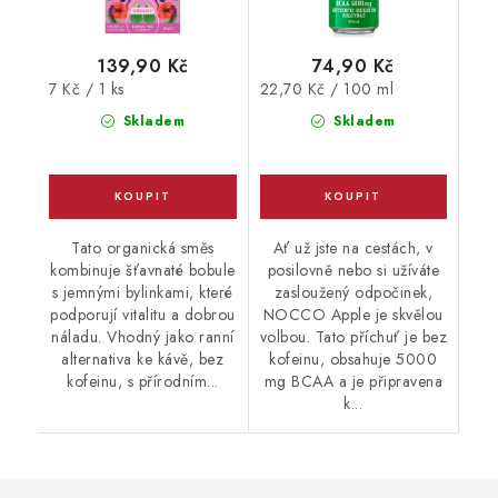
139,90 Kč
74,90 Kč
Měrná
Měrná
7 Kč / 1 ks
22,70 Kč / 100 ml
cena:
cena:
Skladem
Skladem
Tato organická směs
Ať už jste na cestách, v
kombinuje šťavnaté bobule
posilovně nebo si užíváte
s jemnými bylinkami, které
zasloužený odpočinek,
podporují vitalitu a dobrou
NOCCO Apple je skvělou
náladu. Vhodný jako ranní
volbou. Tato příchuť je bez
alternativa ke kávě, bez
kofeinu, obsahuje 5000
kofeinu, s přírodním...
mg BCAA a je připravena
k...