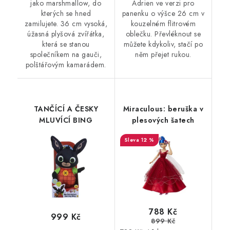
jako marshmallow, do
Adrien ve verzi pro
kterých se hned
panenku o výšce 26 cm v
zamilujete. 36 cm vysoká,
kouzelném flitrovém
úžasná plyšová zvířátka,
oblečku. Převléknout se
která se stanou
můžete kdykoliv, stačí po
společníkem na gauči,
něm přejet rukou.
polštářovým kamarádem.
TANČÍCÍ A ČESKY
Miraculous: beruška v
MLUVÍCÍ BING
plesových šatech
12 %
788 Kč
999 Kč
899 Kč