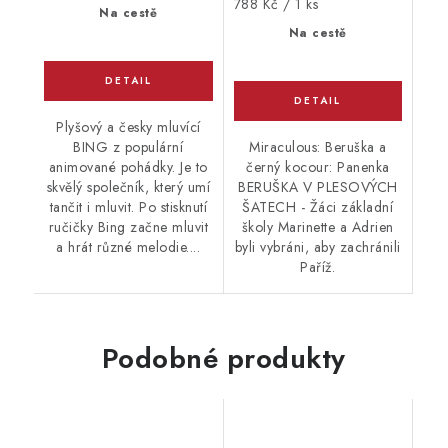
Měrná
788 Kč / 1 ks
Na cestě
cena:
Na cestě
Plyšový a česky mluvící
BING z populární
Miraculous: Beruška a
animované pohádky. Je to
černý kocour: Panenka
skvělý společník, který umí
BERUŠKA V PLESOVÝCH
tančit i mluvit. Po stisknutí
ŠATECH - Žáci základní
ručičky Bing začne mluvit
školy Marinette a Adrien
a hrát různé melodie....
byli vybráni, aby zachránili
Paříž.
Podobné produkty