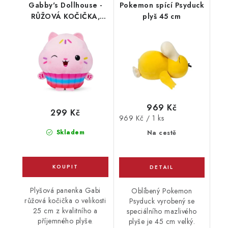
Gabby's Dollhouse -
Pokemon spící Psyduck
RŮŽOVÁ KOČIČKA,
plyš 45 cm
PLYŠ 25 cm
969 Kč
299 Kč
Měrná
969 Kč / 1 ks
cena:
Skladem
Na cestě
Plyšová panenka Gabi
Oblíbený Pokemon
růžová kočička o velikosti
Psyduck vyrobený se
25 cm z kvalitního a
speciálního mazlivého
příjemného plyše.
plyše je 45 cm velký.