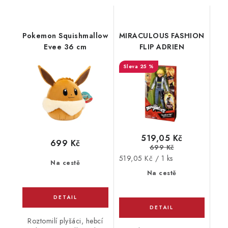
Pokemon Squishmallow
MIRACULOUS FASHION
Evee 36 cm
FLIP ADRIEN
25 %
519,05 Kč
699 Kč
699 Kč
Měrná
519,05 Kč / 1 ks
Na cestě
cena:
Na cestě
Roztomilí plyšáci, hebcí