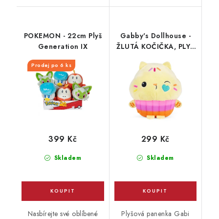
POKEMON - 22cm Plyš
Gabby's Dollhouse -
Generation IX
ŽLUTÁ KOČIČKA, PLYŠ
25 cm
Prodej po 6 ks
399 Kč
299 Kč
Skladem
Skladem
Nasbírejte své oblíbené
Plyšová panenka Gabi