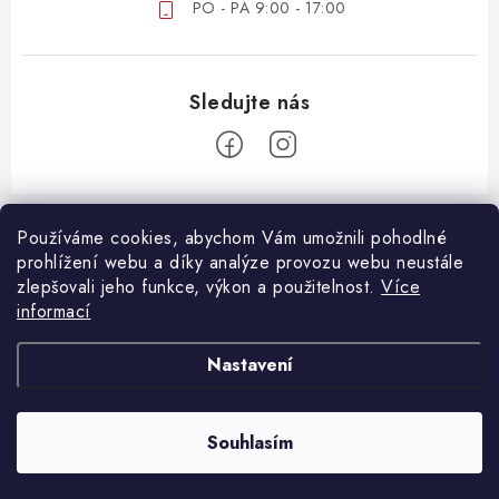
PO - PÁ 9:00 - 17:00
Z
á
Používáme cookies, abychom Vám umožnili pohodlné
ZÁKAZNICKÝ SERVIS
prohlížení webu a díky analýze provozu webu neustále
p
zlepšovali jeho funkce, výkon a použitelnost.
Více
a
DOPRAVA A PLATBA
informací
DŮLEŽITÉ DOKUMENTY
t
VRÁCENÍ ZBOŽÍ
í
OBCHODNÍ PODMÍNKY
Nastavení
REKLAMACE ZBOŽÍ
OCHRANA OSOBNÍCH ÚDAJŮ
B2B SPOLUPRÁCE
Souhlasím
Copyright 2026
Oshopcz.cz
. Všechna práva vyhrazena.
Vytvořil Shoptet Premium
MOJE OBJEDNÁVKA