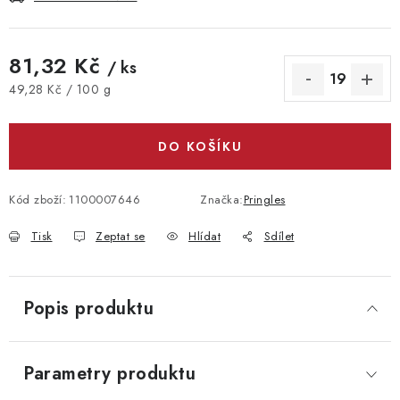
81,32 Kč
/ ks
Měrná cena:
49,28 Kč / 100 g
DO KOŠÍKU
Kód zboží:
1100007646
Značka:
Pringles
Tisk
Zeptat se
Hlídat
Sdílet
Popis produktu
Parametry produktu