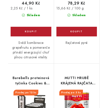
44,90 Kč
78,29 Kč
Měrná
Měrná
2,25 Kč / 1 ks
15,66 Kč / 100 g
cena:
cena:
Skladem
Skladem
Svěží kombinace
Rajčatové pyré
grapefruitu a pomeranče
přináší energizující chuť
plnou citrusové vitality.
Barebells proteinová
MUTTI HRUBĚ
tyčinka Cookies &
KRÁJENÁ RAJČATA
Cream 55 g
PLECH 2500G
Prodej po 12 ks
Prodej po 3 ks