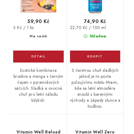
59,90 Kč
74,90 Kč
Měrná
Měrná
3 Kč / 1 ks
22,70 Kč / 100 ml
cena:
cena:
Na cestě
Skladem
Exotická kombinace
S čerstvou chutí sladkých
broskve a manga s černým
jahod je to pocta
čajem v pyramidových
pulzujícímu městu Miami,
sáčcích. Sladká a ovocná
kde se letní atmosféra
chuť pro letní náladu
snoubí s barevnými
kdykoli.
východy a západy slunce a
hudbou.
Vitamin Well Reload
Vitamin Well Zero