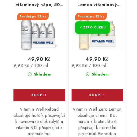
vitamínový nápoj 500
Lemon vitamínový
ml
nápoj 500 ml
Prodej po 12 ks
Prodej po 12 ks
ZERO CUKRU
49,90 Kč
49,90 Kč
Měrná
Měrná
9,98 Kč / 100 ml
9,98 Kč / 100 ml
cena:
cena:
Skladem
Skladem
Vitamin Well Reload
Vitamin Well Zero Lemon
obsahuje hořčík přispívající
obsahuje vitamin B6,
k rovnováze elektrolytů a
niacin a biotin, které
vitamín B12 přispívající k
přispívají k normální
normálnímu
psychické činnosti a