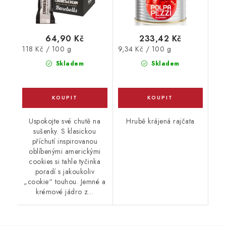
64,90 Kč
233,42 Kč
Měrná
Měrná
118 Kč / 100 g
9,34 Kč / 100 g
cena:
cena:
Skladem
Skladem
Uspokojte své chutě na
Hrubě krájená rajčata
sušenky. S klasickou
příchutí inspirovanou
oblíbenými americkými
cookies si tahle tyčinka
poradí s jakoukoliv
„cookie“ touhou. Jemné a
krémové jádro z...